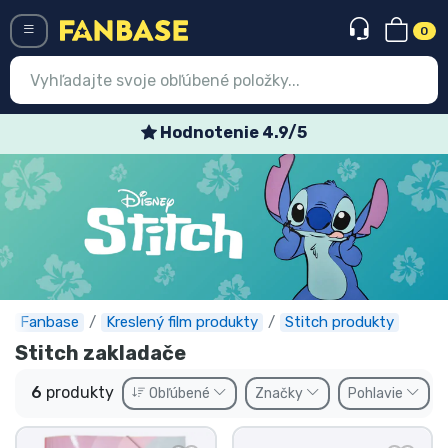
0
Menü
Hodnotenie 4.9/5
Prihlásiť sa
Registrácia
Najnovšie
Akcie
Expresná preprava
Fanbase
Kreslený film produkty
Stitch produkty
Stitch zakladače
Predobjednávky
6
produkty
Obľúbené
Značky
Pohlavie
Outlet produkty