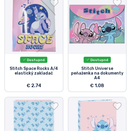
Preprava a platba
Zoradiť podľa série
Zoradiť podľa filmov
Zoradiť podľa karikatúry
Dostupné
Dostupné
Zoradiť podľa Anime
Stitch Space Rocks A/4
Stitch Universe
elastický zakladač
peňaženka na dokumenty
A4
Zoradiť podľa hier
€ 2.74
€ 1.08
Zoradiť podľa športu
Zoradiť podľa hudby