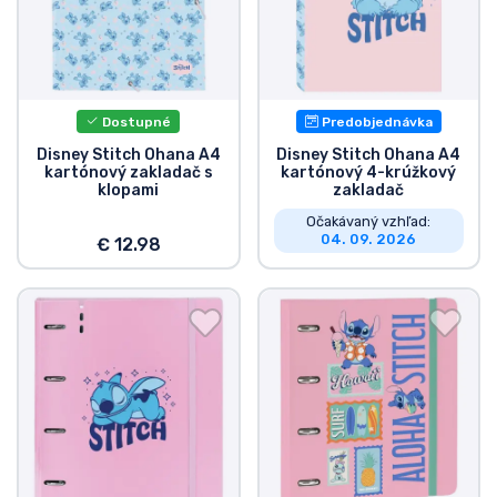
Typy výrobkov
Značky
Dostupné
Predobjednávka
Disney Stitch Ohana A4
Disney Stitch Ohana A4
kartónový zakladač s
kartónový 4-krúžkový
klopami
zakladač
Očakávaný vzhľad:
04. 09. 2026
€ 12.98