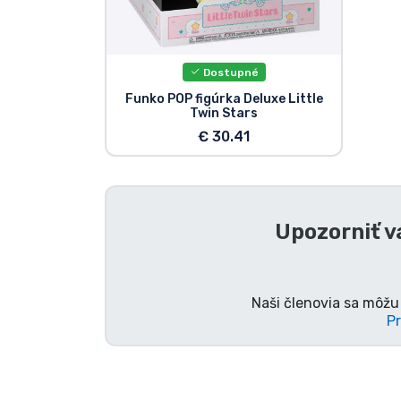
Zoradiť podľa série
Dostupné
Zoradiť podľa filmov
Funko POP figúrka Deluxe Little
Twin Stars
Zoradiť podľa karikatúry
€ 30.41
Zoradiť podľa Anime
Upozorniť v
Zoradiť podľa hier
Zoradiť podľa športu
Naši členovia sa môžu 
Pr
Zoradiť podľa hudby
Typy výrobkov