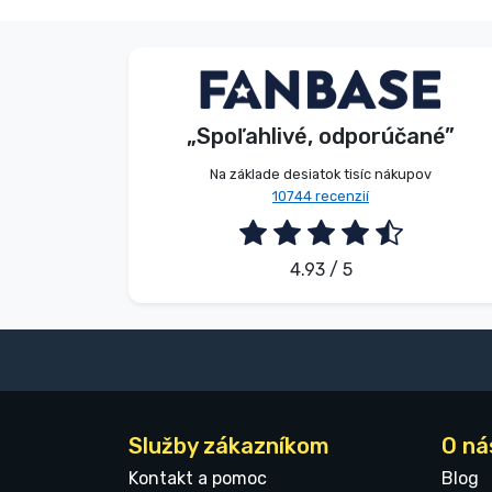
Značky
Anonymný
Zákazník
„Spoľahlivé, odporúčané”
2026. 08. 07.
Na základe desiatok tisíc nákupov
10744 recenzií
4.93 / 5
Služby zákazníkom
O ná
Kontakt a pomoc
Blog