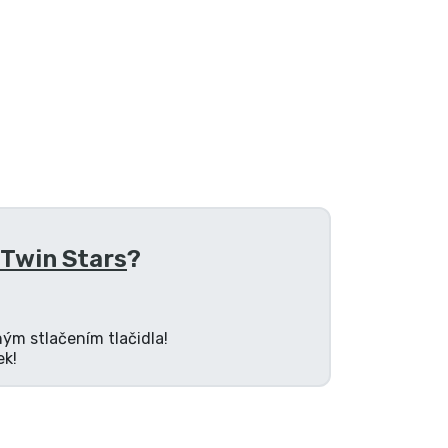
 Twin Stars
?
ným stlačením tlačidla!
ek!