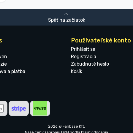
Späť na začiatok
s
Používateľské konto
Prihlásiť sa
ken
Registrácia
zie
Zabudnuté heslo
ava a platba
Košík
2026 © Fanbase Kft.
Naše ceny zahŕňajú DPH podľa krajiny dodania