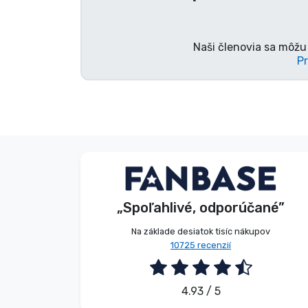
Značky
Naši členovia sa môžu 
Pr
Anonymný
Zákazník
„Spoľahlivé, odporúčané”
2026. 08. 05.
Na základe desiatok tisíc nákupov
10725 recenzií
4.93 / 5