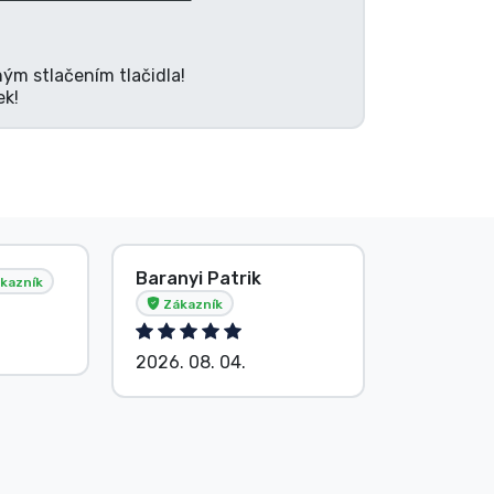
ným stlačením tlačidla!
ek!
Baranyi Patrik
E. Hipsá
kazník
Zákazník
2026. 08.
2026. 08. 04.