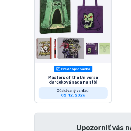
Zoradiť podľa série
Zoradiť podľa filmov
Zoradiť podľa karikatúry
Zoradiť podľa Anime
Predobjednávka
Zoradiť podľa hier
Masters of the Universe
darčeková sada na stôl
Očakávaný vzhľad:
Zoradiť podľa športu
02. 12. 2026
Zoradiť podľa hudby
Upozorniť vás 
Typy výrobkov