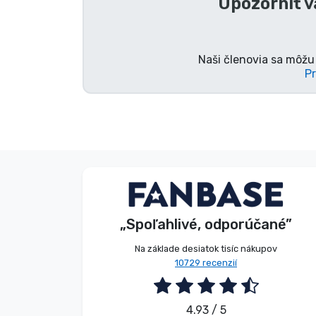
Upozorniť v
Značky
Naši členovia sa môžu 
Pr
V. Éva
Zákazník
„Spoľahlivé, odporúčané”
2026. 08. 06.
Na základe desiatok tisíc nákupov
10729 recenzií
4.93 / 5