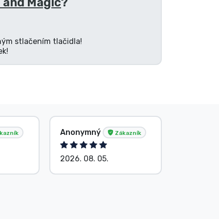
 and Magic
?
ným stlačením tlačidla!
ek!
Anonymný
Anonym
kazník
Zákazník
2026. 08. 05.
2026. 08.