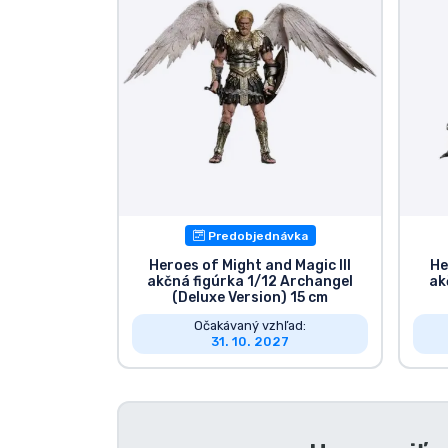
Zoradiť podľa série
Zoradiť podľa filmov
Zoradiť podľa karikatúry
Zoradiť podľa Anime
Predobjednávka
Zoradiť podľa hier
Heroes of Might and Magic III
He
akčná figúrka 1/12 Archangel
ak
(Deluxe Version) 15 cm
Zoradiť podľa športu
Očakávaný vzhľad:
31. 10. 2027
Zoradiť podľa hudby
Typy výrobkov