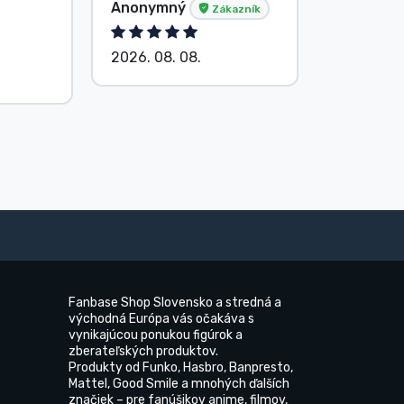
Anonymný
Anonym
Zákazník
2026. 08. 08.
2026. 08.
Fanbase Shop Slovensko a stredná a
východná Európa vás očakáva s
vynikajúcou ponukou figúrok a
zberateľských produktov.
Produkty od Funko, Hasbro, Banpresto,
Mattel, Good Smile a mnohých ďalších
značiek – pre fanúšikov anime, filmov,