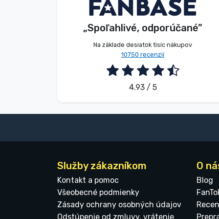
Anonymný
Zákazník
Značky
„Spoľahlivé, odporúčané”
2026. 08. 09.
Na základe desiatok tisíc nákupov
10750 recenzií
4.93 / 5
Služby zákazníkom
O ná
Kontakt a pomoc
Blog
Všeobecné podmienky
FanTo
Zásady ochrany osobných údajov
Recen
Odstúpenie od zmluvy, vrátenie
Prepr