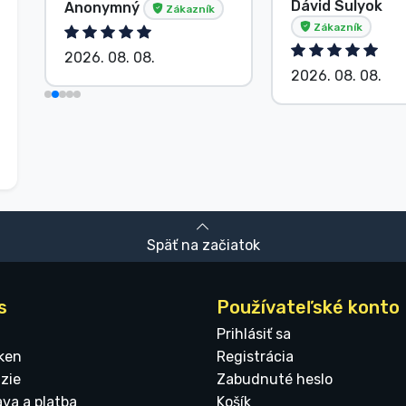
Dávid Sulyok
Anonymný
Zákazník
Zákazník
2026. 08. 08.
2026. 08. 08.
Späť na začiatok
s
Používateľské konto
Prihlásiť sa
ken
Registrácia
zie
Zabudnuté heslo
ava a platba
Košík