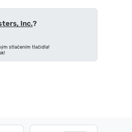
ters, Inc.
?
ným stlačením tlačidla!
ek!