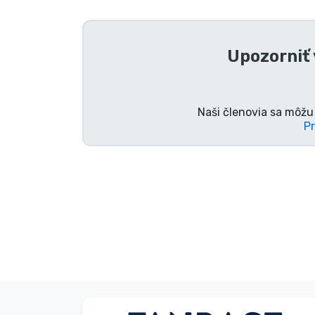
Zoradiť podľa série
Upozorniť
Zoradiť podľa filmov
Zoradiť podľa karikatúry
Naši členovia sa môžu 
Pr
Zoradiť podľa Anime
Zoradiť podľa hier
Zoradiť podľa športu
Zoradiť podľa hudby
Typy výrobkov