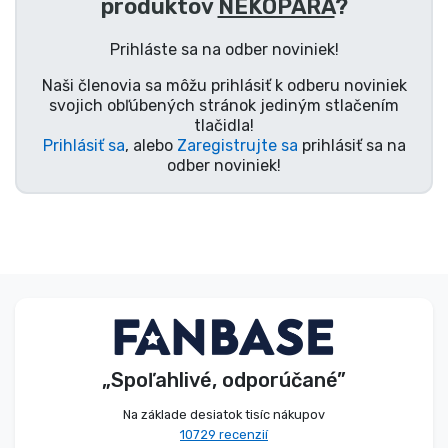
produktov
NEKOPARA
?
Typy výrobkov
Prihláste sa na odber noviniek!
Značky
Naši členovia sa môžu prihlásiť k odberu noviniek
svojich obľúbených stránok jediným stlačením
tlačidla!
Prihlásiť sa
, alebo
Zaregistrujte sa
prihlásiť sa na
odber noviniek!
„Spoľahlivé, odporúčané”
Na základe desiatok tisíc nákupov
10729 recenzií