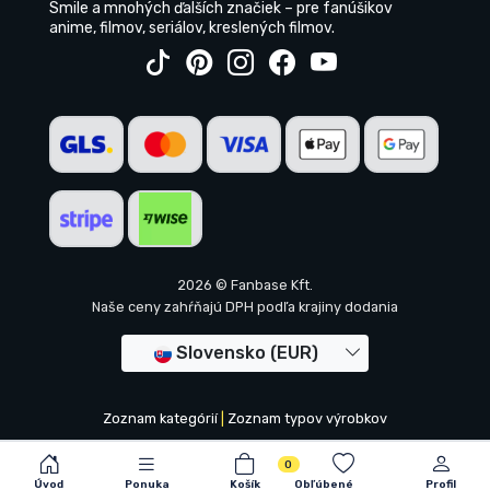
Smile a mnohých ďalších značiek – pre fanúšikov
anime, filmov, seriálov, kreslených filmov.
2026 © Fanbase Kft.
Naše ceny zahŕňajú DPH podľa krajiny dodania
Slovensko (EUR)
Zoznam kategórií
|
Zoznam typov výrobkov
0
Úvod
Ponuka
Košík
Obľúbené
Profil