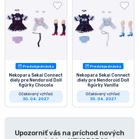
Preprava a platba
Zoradiť podľa série
Zoradiť podľa filmov
Zoradiť podľa karikatúry
Predobjednávka
Predobjednávka
Zoradiť podľa Anime
Nekopara Sekai Connect
Nekopara Sekai Connect
diely pre Nendoroid Doll
diely pre Nendoroid Doll
figúrky Chocola
figúrky Vanilla
Zoradiť podľa hier
Očakávaný vzhľad:
Očakávaný vzhľad:
30. 04. 2027
30. 04. 2027
Zoradiť podľa športu
Zoradiť podľa hudby
Upozorniť vás na príchod nových