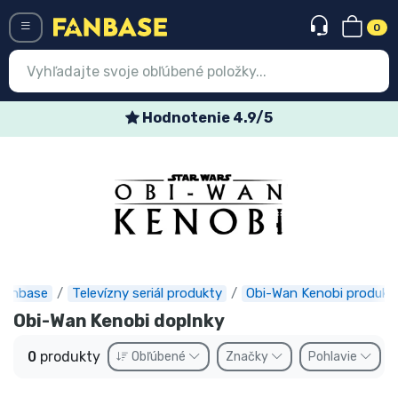
0
Menü
Hodnotenie 4.9/5
Prihlásiť sa
Registrácia
Najnovšie
Akcie
Expresná preprava
Fanbase
Televízny seriál produkty
Obi-Wan Kenobi produkt
Obi-Wan Kenobi doplnky
Predobjednávky
0
produkty
Obľúbené
Značky
Pohlavie
Outlet produkty