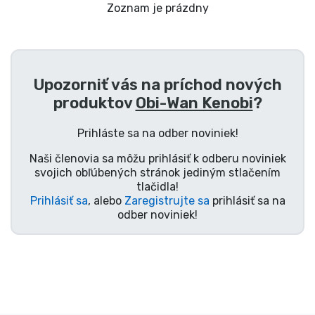
Preprava a platba
Zoznam je prázdny
Zoradiť podľa série
Upozorniť vás na príchod nových
Zoradiť podľa filmov
produktov
Obi-Wan Kenobi
?
Zoradiť podľa karikatúry
Prihláste sa na odber noviniek!
Naši členovia sa môžu prihlásiť k odberu noviniek
Zoradiť podľa Anime
svojich obľúbených stránok jediným stlačením
tlačidla!
Prihlásiť sa
, alebo
Zaregistrujte sa
prihlásiť sa na
Zoradiť podľa hier
odber noviniek!
Zoradiť podľa športu
Zoradiť podľa hudby