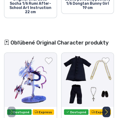
Socha 1/6 Rumi After-
1/6 Dongtan Bunny Girl
School Art Instruction
19 cm
22 cm
Obľúbené Original Character produkty
Dostupné
Express
Dostupné
Express