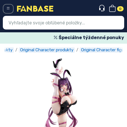
0
Menü
Špeciálne týždenné ponuky
odukty
Original Character produkty
Original Character figúr
Prihlásiť sa
Registrácia
Najnovšie
Akcie
Expresná preprava
Predobjednávky
Outlet produkty