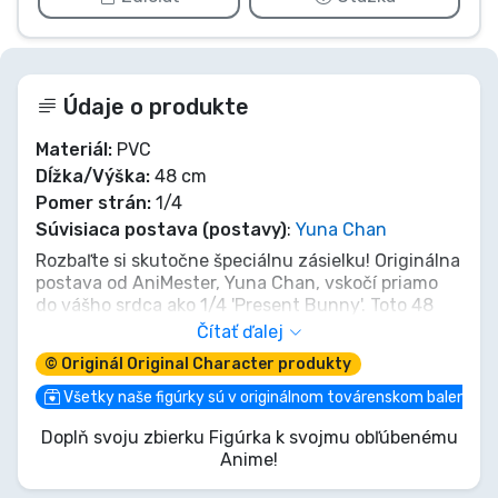
Údaje o produkte
Materiál:
PVC
Dĺžka/Výška:
48 cm
Pomer strán:
1/4
Súvisiaca postava (postavy)
:
Yuna Chan
Rozbaľte si skutočne špeciálnu zásielku! Originálna
postava od AniMester, Yuna Chan, vskočí priamo
do vášho srdca ako 1/4 'Present Bunny'. Toto 48
cm majstrovské dielo nie je len figúrka; je to živé
Čítať ďalej
predstavenie šarmu a hravej energie, zamrznuté v
© Originál Original Character produkty
dychberúcej póze. Nechajte Yunu Chan s jej
šibalským pôvabom stať sa úchvatným
Všetky naše figúrky sú v originálnom továrenskom balení
stredobodom vašej zbierky. Vytvorená
Doplň svoju zbierku Figúrka k svojmu obľúbenému
AniMesterom, je viac než socha – je pozvánkou k
Anime!
čistej radosti. Privítate ju?