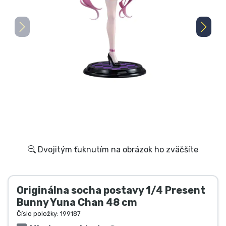
Preprava a platba
Zoradiť podľa série
Zoradiť podľa filmov
Zoradiť podľa karikatúry
Zoradiť podľa Anime
Zoradiť podľa hier
Dvojitým ťuknutím na obrázok ho zväčšíte
Zoradiť podľa športu
Originálna socha postavy 1/4 Present
Bunny Yuna Chan 48 cm
Zoradiť podľa hudby
Číslo položky:
199187