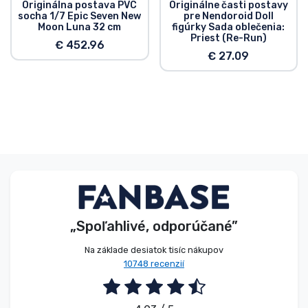
Originálna postava PVC
Originálne časti postavy
socha 1/7 Epic Seven New
pre Nendoroid Doll
Moon Luna 32 cm
figúrky Sada oblečenia:
Priest (Re-Run)
€ 452.96
€ 27.09
„Spoľahlivé, odporúčané”
Na základe desiatok tisíc nákupov
10748 recenzií