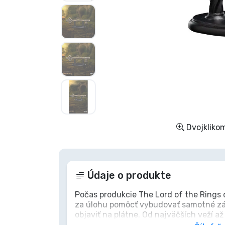
Zoradiť podľa série
Zoradiť podľa filmov
Zoradiť podľa karikatúry
Zoradiť podľa Anime
Dvojklikom
Zoradiť podľa hier
Zoradiť podľa športu
Údaje o produkte
Zoradiť podľa hudby
Počas produkcie The Lord of the Rings
za úlohu pomôcť vybudovať samotné zá
objaviť na plátne. Od najväčších veží až
Typy výrobkov
vytvorené nespočetné skice, ktoré podro