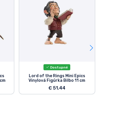
Dostupné
ics
Lord of the Rings Mini Epics
Lord of t
 cm
Vinylová Figúrka Bilbo 11 cm
Vinylová 
€ 51.44