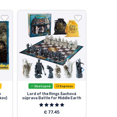
Dostupné
Express
Dost
e
Lord of the Rings Šachová
Lord of the 
kov)
súprava Battle for Middle Earth
Movies Vin
Bagg
€ 77.45