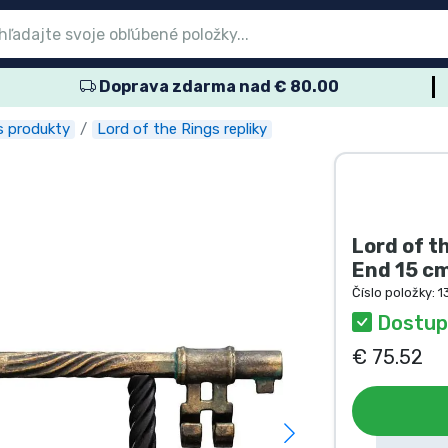
Doprava zdarma nad € 80.00
nu
nu
nu
nu
nu
nu
nu
nu
nu
ové produkty
ové produkty
lené výrobky
dukty anime
ukty pre hráčov
rtové produkty
obné produkty
kov
s produkty
Lord of the Rings repliky
Lord of t
End 15 c
Číslo položky:
1
Dostup
€ 75.52