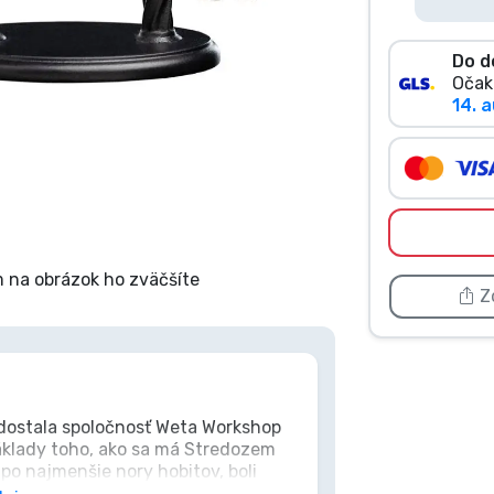
Do d
Očak
14. a
 na obrázok ho zväčšíte
Zd
 dostala spoločnosť Weta Workshop
klady toho, ako sa má Stredozem
 po najmenšie nory hobitov, boli
bne popisovali každý aspekt, a hoci