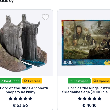
odukty
Dostupné
Express
Dostupné
Express
 Lord of the Rings Argonath
Lord of the Rings Puzzl
podpery na knihy
Skladanka Saga (3000 dieli
€ 53.66
€ 40.10