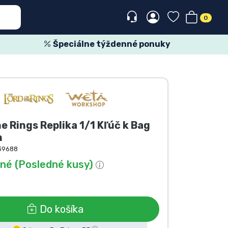
0
Špeciálne týždenné ponuky
he Rings Replika 1/1 Kľúč k Bag
m
39688
né (Posledné kusy)
Do košíka