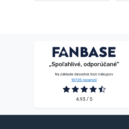
Anonymný
Anonymný
Zákazník
Zákazník
„Spoľahlivé, odporúčané”
2026. 08. 05.
2026. 08. 04.
Na základe desiatok tisíc nákupov
10725 recenzií
4.93 / 5