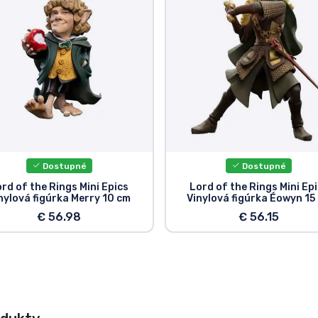
Dostupné
Dostupné
rd of the Rings Mini Epics
Lord of the Rings Mini Ep
nylová figúrka Merry 10 cm
Vinylová figúrka Éowyn 15
€ 56.98
€ 56.15