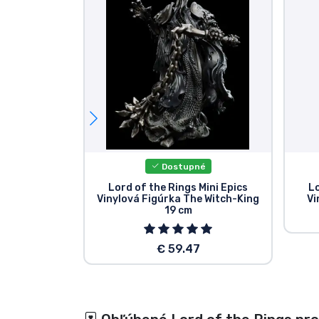
Dostupné
Lord of the Rings Mini Epics
Lo
Vinylová Figúrka The Witch-King
Vi
19 cm
€ 59.47