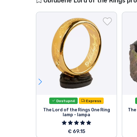
Obľúbené Lord of the Rings pr
Dostupné
Express
The Lord of the Rings One Ring
The
lamp - lampa
€ 69.15