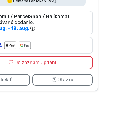
Odmena FanToken:
75
omu / ParcelShop / Balíkomat
ávané dodanie:
ug. - 18. aug.
Do zoznamu prianí
ieľať
Otázka