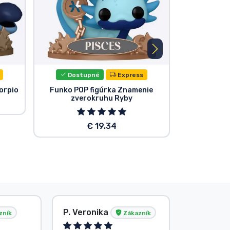
Dostupné
Express
Dost
orpio
Funko POP figúrka Znamenie
Funko POP f
zverokruhu Ryby
€ 19.34
P. Veronika
Anonym
zník
Zákazník