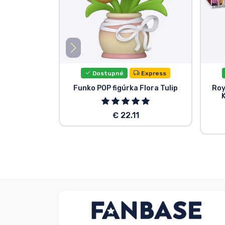
Dostupné
Express
Funko POP figúrka Flora Tulip
Roy
K
€ 22.11
Anonymný
Zákazník