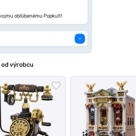
svojmu obľúbenému Popkult!
 od výrobcu