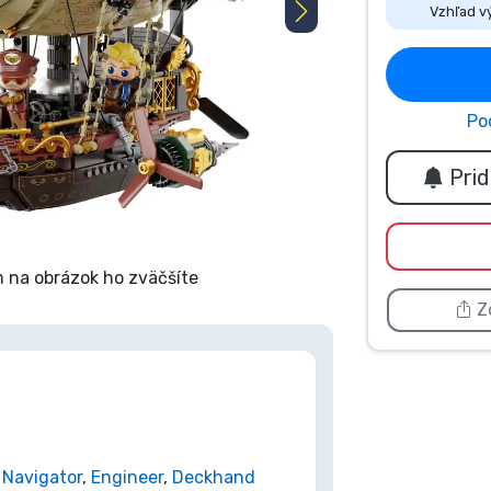
Vzhľad v
Po
Pri
 na obrázok ho zväčšíte
Zd
,
Navigator
,
Engineer
,
Deckhand