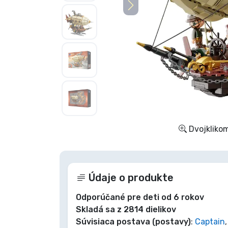
Zoradiť podľa série
Zoradiť podľa filmov
Zoradiť podľa karikatúry
Zoradiť podľa Anime
Dvojklikom
Zoradiť podľa hier
Zoradiť podľa športu
Údaje o produkte
Zoradiť podľa hudby
Odporúčané pre deti od 6 rokov
Skladá sa z 2814 dielikov
Súvisiaca postava (postavy)
:
Captain
Typy výrobkov