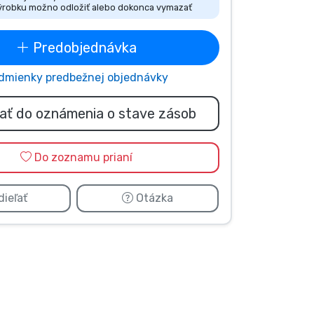
ýrobku možno odložiť alebo dokonca vymazať
Predobjednávka
dmienky predbežnej objednávky
dať do oznámenia o stave zásob
Do zoznamu prianí
ieľať
Otázka