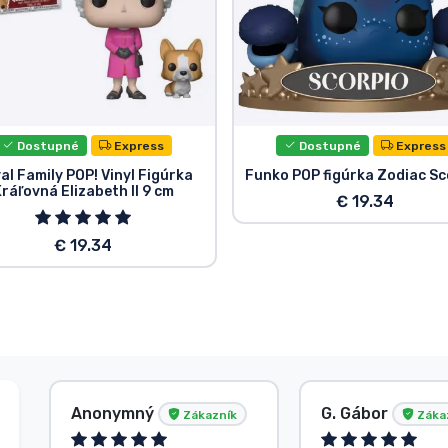
Dostupné
Express
Dostupné
Express
al Family POP! Vinyl Figúrka
Funko POP figúrka Zodiac Sc
ráľovná Elizabeth II 9 cm
€ 19.34
€ 19.34
Anonymný
G. Gábor
Zákazník
Záka