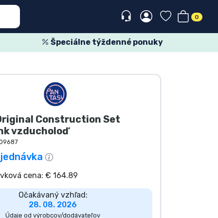
0
Špeciálne týždenné ponuky
riginal Construction Set
k vzducholoď
09687
jednávka
vková cena: € 164.89
Očakávaný vzhľad:
28. 08. 2026
Údaje od výrobcov/dodávateľov