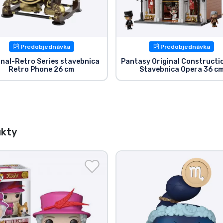
Predobjednávka
Predobjednávka
inal-Retro Series stavebnica
Pantasy Original Constructi
Retro Phone 26 cm
Stavebnica Opera 36 c
ukty