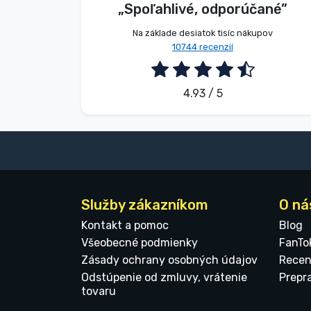
„Spoľahlivé, odporúčané”
2026. 08. 07.
Na základe desiatok tisíc nákupov
10744 recenzií
4.93 / 5
Služby zákazníkom
O ná
Kontakt a pomoc
Blog
Všeobecné podmienky
FanTo
Zásady ochrany osobných údajov
Recen
Odstúpenie od zmluvy, vrátenie
Prepr
tovaru