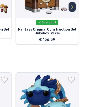
Dostupné
P
on Set
Pantasy Original Construction Set
Pantasy Orig
m
Jukebox 32 cm
Pirát
€ 156.59