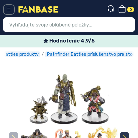
0
Menü
Hodnotenie 4.9/5
r Battles produkty
Pathfinder Battles príslušenstvo pre stolo
Prihlásiť sa
Registrácia
Najnovšie
Akcie
Expresná preprava
Predobjednávky
Outlet produkty