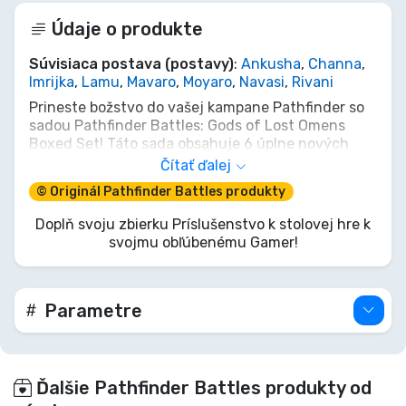
Údaje o produkte
Súvisiaca postava (postavy)
:
Ankusha
,
Channa
,
Imrijka
,
Lamu
,
Mavaro
,
Moyaro
,
Navasi
,
Rivani
Prineste božstvo do vašej kampane Pathfinder so
sadou Pathfinder Battles: Gods of Lost Omens
Boxed Set! Táto sada obsahuje 6 úplne nových
miniatúr predstavujúcich kolekciu bohov z kníh
Čítať ďalej
zdrojov Lost Omens pre Pathfinder.
© Originál Pathfinder Battles produkty
Bohovia zahrnutí v tejto sade:
Doplň svoju zbierku Príslušenstvo k stolovej hre k
svojmu obľúbenému Gamer!
- Abadar
- Calistria
- Desna
- Gorum
Parametre
- Sarenrae
- Shelyn
Ďalšie Pathfinder Battles produkty od