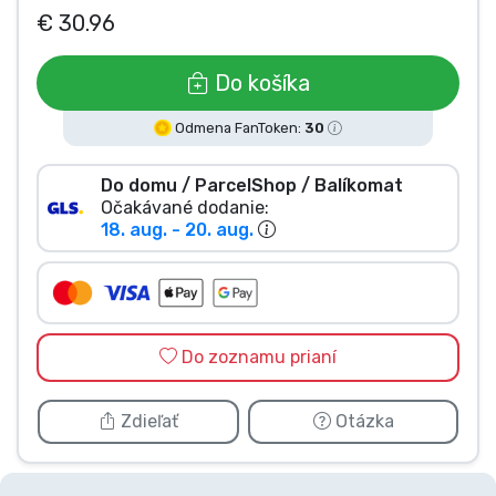
€ 30.96
Typy výrobkov
Do košíka
Značky
Odmena FanToken:
30
Do domu / ParcelShop / Balíkomat
Očakávané dodanie:
18. aug. - 20. aug.
Do zoznamu prianí
Zdieľať
Otázka