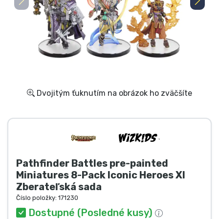
Preprava a platba
Zoradiť podľa série
Zoradiť podľa filmov
Zoradiť podľa karikatúry
Dvojitým ťuknutím na obrázok ho zväčšíte
Zoradiť podľa Anime
Zoradiť podľa hier
Pathfinder Battles pre-painted
Zoradiť podľa športu
Miniatures 8-Pack Iconic Heroes XI
Zberateľská sada
Zoradiť podľa hudby
Číslo položky:
171230
Dostupné (Posledné kusy)