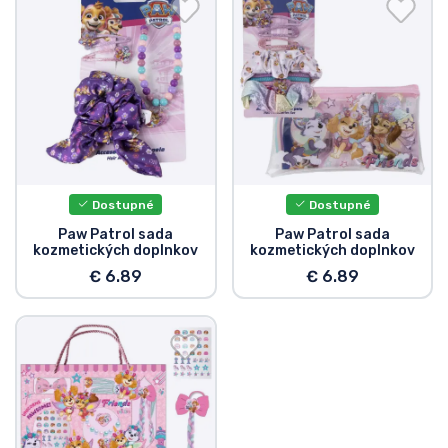
Preprava a platba
Zoradiť podľa série
Zoradiť podľa filmov
Zoradiť podľa karikatúry
Dostupné
Dostupné
Zoradiť podľa Anime
Paw Patrol sada
Paw Patrol sada
kozmetických doplnkov
kozmetických doplnkov
€ 6.89
€ 6.89
Zoradiť podľa hier
Zoradiť podľa športu
Zoradiť podľa hudby