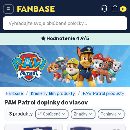
0
Menü
Hodnotenie 4.9/5
Prihlásiť sa
Registrácia
Najnovšie
Akcie
Expresná preprava
Fanbase
Kreslený film produkty
PAW Patrol produkty
PAW Patrol doplnky do vlasov
Predobjednávky
3
produkty
Obľúbené
Značky
Pohlavie
Outlet produkty