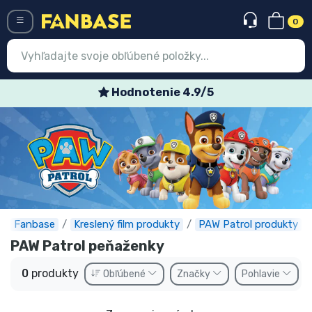
0
Menü
Hodnotenie 4.9/5
Prihlásiť sa
Registrácia
Najnovšie
Akcie
Expresná preprava
Fanbase
Kreslený film produkty
PAW Patrol produkty
PAW Patrol peňaženky
Predobjednávky
0
produkty
Obľúbené
Značky
Pohlavie
Outlet produkty