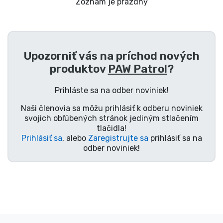
Preprava a platba
Zoznam je prázdny
Zoradiť podľa série
Upozorniť vás na príchod nových
Zoradiť podľa filmov
produktov
PAW Patrol
?
Zoradiť podľa karikatúry
Prihláste sa na odber noviniek!
Naši členovia sa môžu prihlásiť k odberu noviniek
Zoradiť podľa Anime
svojich obľúbených stránok jediným stlačením
tlačidla!
Prihlásiť sa
, alebo
Zaregistrujte sa
prihlásiť sa na
Zoradiť podľa hier
odber noviniek!
Zoradiť podľa športu
Zoradiť podľa hudby