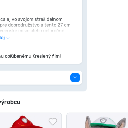
ca aj vo svojom strašidelnom
ý pre dobrodružstvo a tento 27 cm
oweenske misie alebo celoročné
ostnatým vzhľadom; pod parádnym
lej
atočný, verný (a trošku nemotorný!)
 si Kostlivca Marshalla domov a
mu obľúbenému Kreslený film!
výrobcu