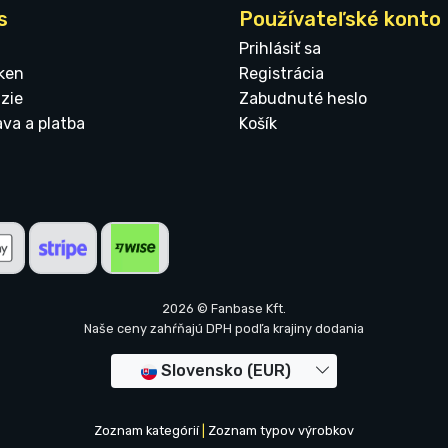
s
Používateľské konto
Prihlásiť sa
ken
Registrácia
zie
Zabudnuté heslo
ava a platba
Košík
2026 © Fanbase Kft.
Naše ceny zahŕňajú DPH podľa krajiny dodania
Slovensko (EUR)
Zoznam kategórií
|
Zoznam typov výrobkov