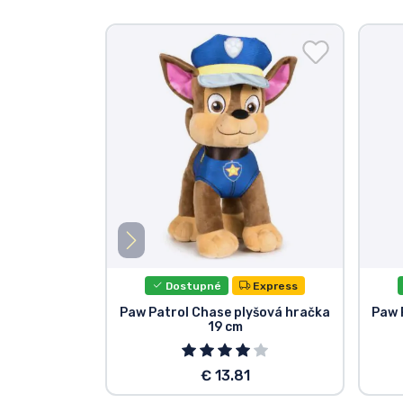
Dostupné
Express
Paw Patrol Chase plyšová hračka
Paw 
19 cm
€ 13.81