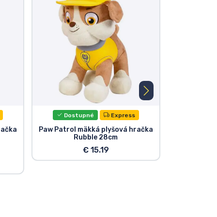
Dostupné
Express
Dost
račka
Paw Patrol mäkká plyšová hračka
Paw Patrol 
Rubble 28cm
Z
€ 15.19