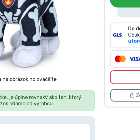
Do d
Očak
utoro
 na obrázok ho zväčšíte
Zd
tke, je úplne rovnaký ako ten, ktorý
ázok priamo od výrobcu.