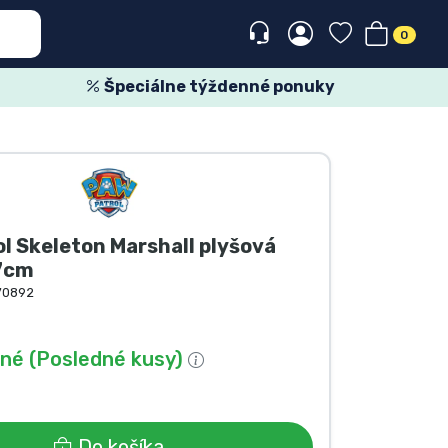
0
Špeciálne týždenné ponuky
l Skeleton Marshall plyšová
7cm
70892
né (Posledné kusy)
Do košíka