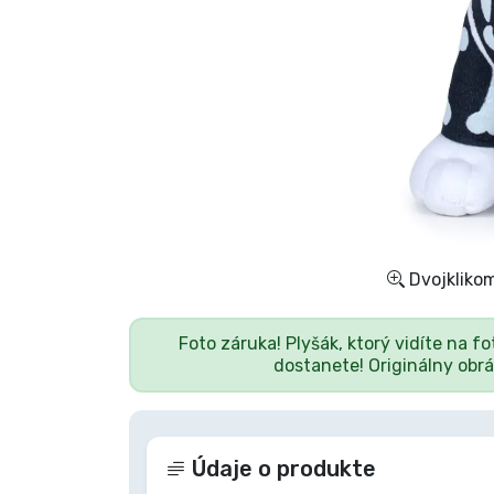
Zoradiť podľa série
Zoradiť podľa filmov
Zoradiť podľa karikatúry
Zoradiť podľa Anime
Dvojklikom
Zoradiť podľa hier
Foto záruka! Plyšák, ktorý vidíte na fo
Zoradiť podľa športu
dostanete! Originálny obr
Zoradiť podľa hudby
Údaje o produkte
Typy výrobkov