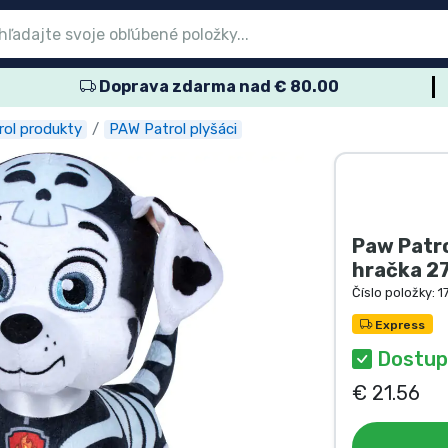
Doprava zdarma nad € 80.00
nu
nu
nu
nu
nu
nu
nu
nu
nu
ové produkty
ové produkty
lené výrobky
dukty anime
ukty pre hráčov
rtové produkty
obné produkty
kov
ol produkty
PAW Patrol plyšáci
Paw Patro
hračka 2
Číslo položky:
1
Express
Dostup
€ 21.56