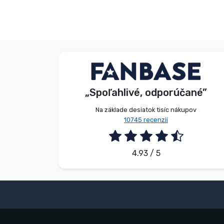
Anonymný
Zákazník
„Spoľahlivé, odporúčané”
2026. 08. 08.
Na základe desiatok tisíc nákupov
10745 recenzií
4.93 / 5