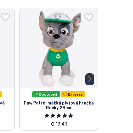
Dostupné
Express
Dost
ová
Paw Patrol mäkká plyšová hračka
Paw Patrol
Rocky 28cm
€ 17.41