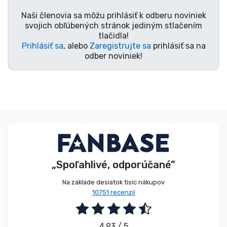
Typy výrobkov
Naši členovia sa môžu prihlásiť k odberu noviniek
svojich obľúbených stránok jediným stlačením
tlačidla!
Značky
Prihlásiť sa
, alebo
Zaregistrujte sa
prihlásiť sa na
odber noviniek!
„Spoľahlivé, odporúčané”
Na základe desiatok tisíc nákupov
10751 recenzií
4.93 / 5