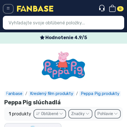
0
Menü
Hodnotenie 4.9/5
Prihlásiť sa
Registrácia
Najnovšie
Akcie
Expresná preprava
Fanbase
Kreslený film produkty
Peppa Pig produkty
Peppa Pig slúchadlá
Predobjednávky
1
produkty
Obľúbené
Značky
Pohlavie
Outlet produkty