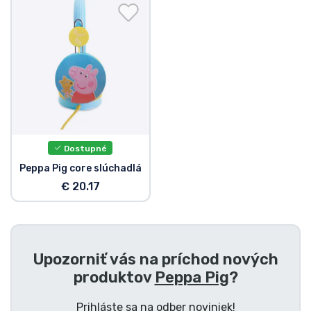
Preprava a platba
Zoradiť podľa série
Zoradiť podľa filmov
Zoradiť podľa karikatúry
Dostupné
Zoradiť podľa Anime
Peppa Pig core slúchadlá
€ 20.17
Zoradiť podľa hier
Zoradiť podľa športu
Upozorniť vás na príchod nových
produktov
Peppa Pig
?
Zoradiť podľa hudby
Prihláste sa na odber noviniek!