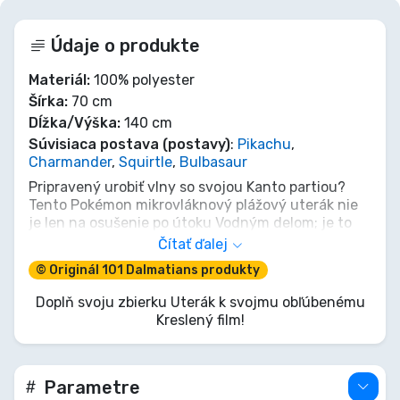
Údaje o produkte
Materiál:
100% polyester
Šírka:
70 cm
Dĺžka/Výška:
140 cm
Súvisiaca postava (postavy)
:
Pikachu
,
Charmander
,
Squirtle
,
Bulbasaur
Pripravený urobiť vlny so svojou Kanto partiou?
Tento Pokémon mikrovláknový plážový uterák nie
je len na osušenie po útoku Vodným delom; je to
nevyhnutnosť každého Trénera na slnečné
Čítať ďalej
dobrodružstvá! Pikachu, Charmander, Squirtle a
© Originál 101 Dalmatians produkty
Bulbasaur sú tu, aby elektrizovali tvoje dni na
pláži. Super absorpčný a rýchloschnúci, je
Doplň svoju zbierku Uterák k svojmu obľúbenému
spoľahlivý ako Úplné uzdravenie po ťažkom zápase
Kreslený film!
v telocvični. Získaj svoj a priprav sa ich všetkých
štýlovo osušiť!
Parametre