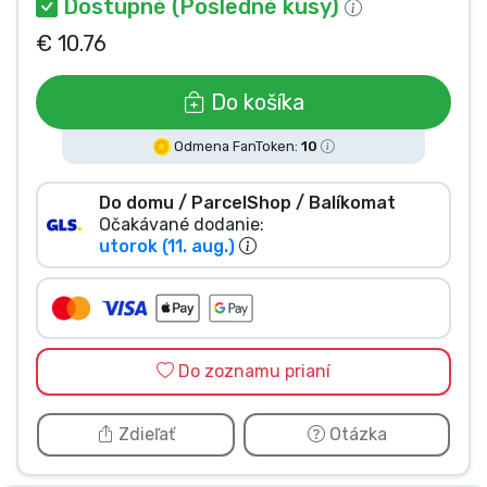
Dostupné (Posledné kusy)
Typy výrobkov
€ 10.76
Značky
Do košíka
Odmena FanToken:
10
Do domu / ParcelShop / Balíkomat
Očakávané dodanie:
utorok (11. aug.)
Do zoznamu prianí
Zdieľať
Otázka