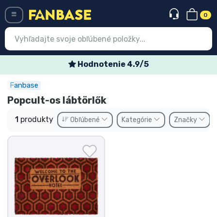
0
Menü
Hodnotenie 4.9/5
Fanbase
Prihlásiť sa
Registrácia
Popcult-os lábtörlők
Najnovšie
1
produkty
Obľúbené
Kategórie
Značky
Akcie
Expresná preprava
Predobjednávky
Outlet produkty