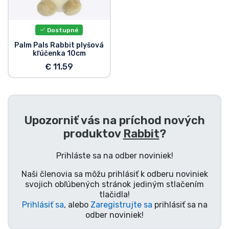
Preprava a platba
Dostupné
Zoradiť podľa série
Palm Pals Rabbit plyšová
kľúčenka 10cm
Zoradiť podľa filmov
€ 11.59
Zoradiť podľa karikatúry
Upozorniť vás na príchod nových
Zoradiť podľa Anime
produktov
Rabbit
?
Zoradiť podľa hier
Prihláste sa na odber noviniek!
Naši členovia sa môžu prihlásiť k odberu noviniek
Zoradiť podľa športu
svojich obľúbených stránok jediným stlačením
tlačidla!
Prihlásiť sa
, alebo
Zaregistrujte sa
prihlásiť sa na
Zoradiť podľa hudby
odber noviniek!