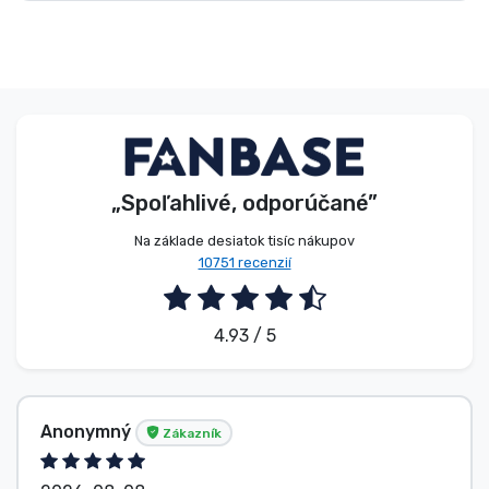
Typy výrobkov
Značky
„Spoľahlivé, odporúčané”
Na základe desiatok tisíc nákupov
10751 recenzií
4.93 / 5
Anonymný
Zákazník