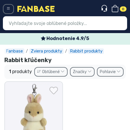
0
Menü
Hodnotenie 4.9/5
Fanbase
Zviera produkty
Rabbit produkty
Prihlásiť sa
Registrácia
Rabbit kľúčenky
Najnovšie
1
produkty
Obľúbené
Značky
Pohlavie
Akcie
Expresná preprava
Predobjednávky
Outlet produkty