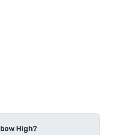
nbow High
?