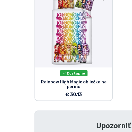
Zoradiť podľa série
Zoradiť podľa filmov
Zoradiť podľa karikatúry
Zoradiť podľa Anime
Dostupné
Zoradiť podľa hier
Rainbow High Magic obliečka na
perinu
Zoradiť podľa športu
€ 30.13
Zoradiť podľa hudby
Upozorniť
Typy výrobkov