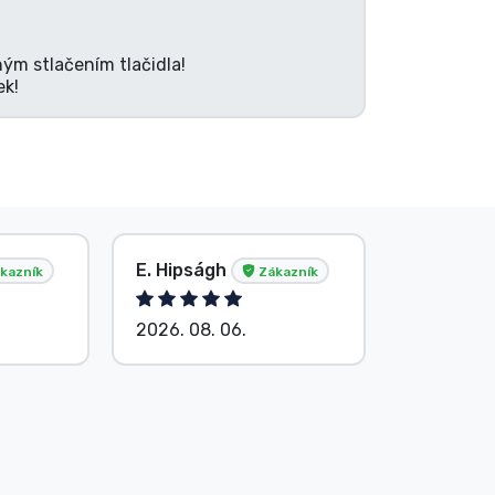
ným stlačením tlačidla!
ek!
E. Hipságh
Anonym
kazník
Zákazník
2026. 08. 06.
2026. 08.