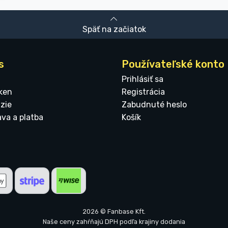
Späť na začiatok
s
Používateľské konto
Prihlásiť sa
ken
Registrácia
zie
Zabudnuté heslo
ava a platba
Košík
2026 © Fanbase Kft.
Naše ceny zahŕňajú DPH podľa krajiny dodania