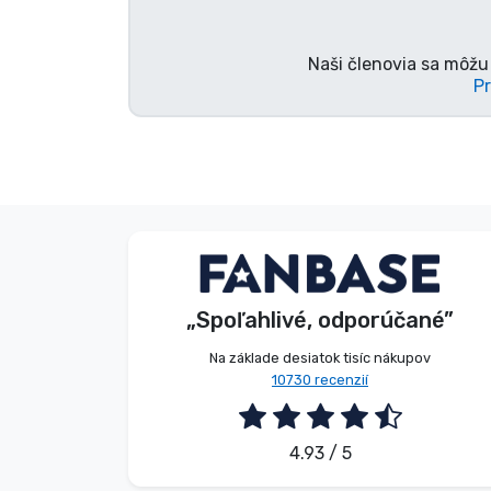
Značky
Naši členovia sa môžu 
Pr
V. Éva
Zákazník
„Spoľahlivé, odporúčané”
2026. 08. 06.
Na základe desiatok tisíc nákupov
10730 recenzií
4.93 / 5