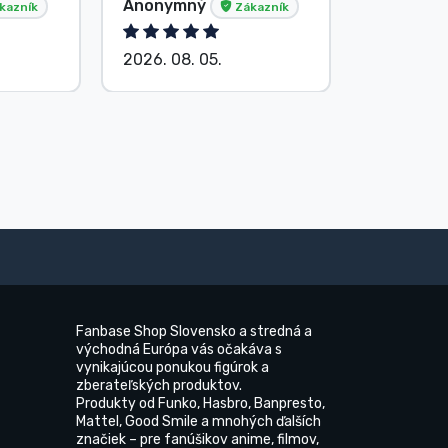
Anonymný
Anonym
kazník
Zákazník
2026. 08. 05.
2026. 08.
Fanbase Shop Slovensko a stredná a
východná Európa vás očakáva s
vynikajúcou ponukou figúrok a
zberateľských produktov.
Produkty od Funko, Hasbro, Banpresto,
Mattel, Good Smile a mnohých ďalších
značiek – pre fanúšikov anime, filmov,