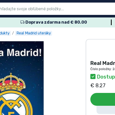
Doprava zdarma nad € 80.00
nu
nu
nu
nu
nu
nu
nu
nu
nu
ové produkty
ové produkty
lené výrobky
dukty anime
ukty pre hráčov
rtové produkty
obné produkty
kov
odukty
Real Madrid uteráky
Real Madr
Číslo položky:
2
Dostu
€ 8.27