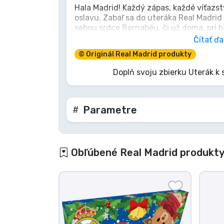
Hala Madrid! Každý zápas, každé víťazst
oslavu. Zabaľ sa do uteráka Real Madrid 
Značky
sebou srdce Bernabéu, či už doma, pri ba
len uterák; je to vyhlásenie vernosti. Cí
Čítať ďa
© Originál Real Madrid produkty
Doplň svoju zbierku Uterák k
Parametre
Obľúbené Real Madrid produkt