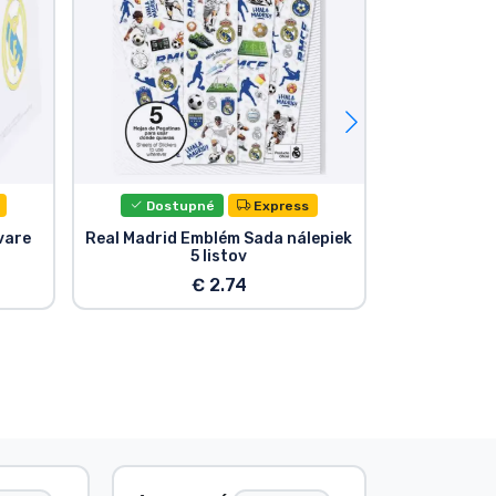
Dostupné
Express
Dost
vare
Real Madrid Emblém Sada nálepiek
Real Mad
5 listov
pl
€ 2.74