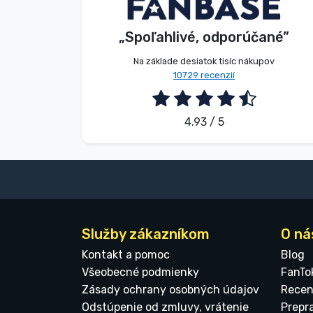
V. Éva
Zákazník
„Spoľahlivé, odporúčané”
2026. 08. 06.
Na základe desiatok tisíc nákupov
10729 recenzií
4.93 / 5
Služby zákazníkom
O ná
Kontakt a pomoc
Blog
Všeobecné podmienky
FanTo
Zásady ochrany osobných údajov
Recen
Odstúpenie od zmluvy, vrátenie
Prepr