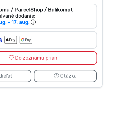
omu / ParcelShop / Balíkomat
ávané dodanie:
ug. - 17. aug.
Do zoznamu prianí
ieľať
Otázka