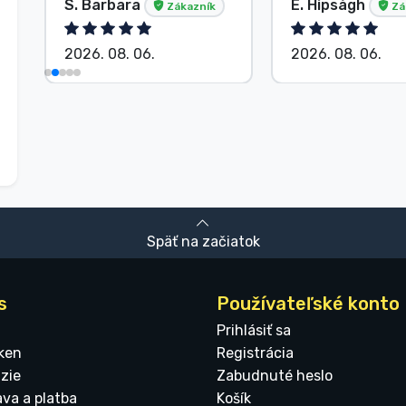
S. Barbara
E. Hipságh
Zákazník
Zá
2026. 08. 06.
2026. 08. 06.
Späť na začiatok
s
Používateľské konto
Prihlásiť sa
ken
Registrácia
zie
Zabudnuté heslo
ava a platba
Košík