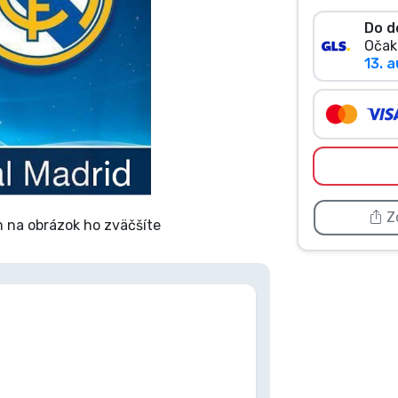
Do d
Očak
13. a
Zd
 na obrázok ho zväčšíte