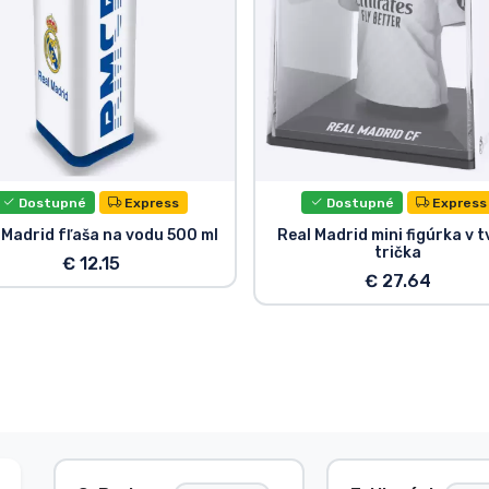
Dostupné
Express
Dostupné
Express
 Madrid fľaša na vodu 500 ml
Real Madrid mini figúrka v t
trička
€ 12.15
€ 27.64