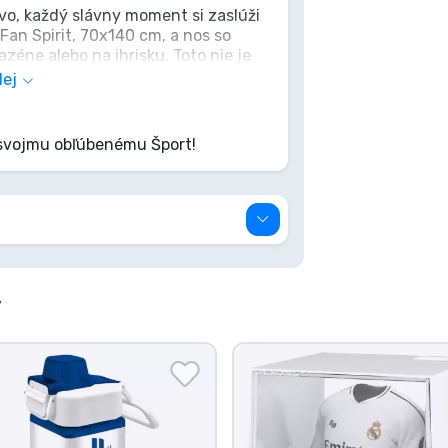
vo, každý slávny moment si zaslúži
Fan Spirit, 70x140 cm, a nos so
zéne alebo na ihrisku. Toto nie je
ť vášeň, ži legendu.
lej
 svojmu obľúbenému Šport!
y