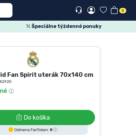
0
Špeciálne týždenné ponuky
id Fan Spirit uterák 70x140 cm
42920
pné
Do košíka
Odmena FanToken:
8