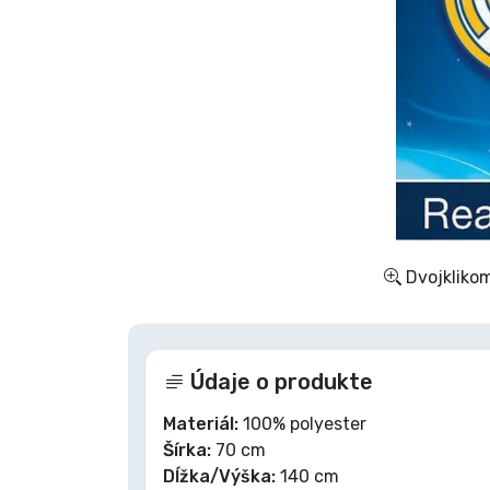
Zoradiť podľa série
Zoradiť podľa filmov
Zoradiť podľa karikatúry
Zoradiť podľa Anime
Dvojklikom
Zoradiť podľa hier
Zoradiť podľa športu
Údaje o produkte
Zoradiť podľa hudby
Materiál:
100% polyester
Šírka:
70 cm
Dĺžka/Výška:
140 cm
Typy výrobkov