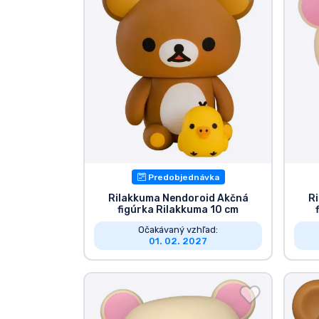
Zoradiť podľa série
Zoradiť podľa filmov
Zoradiť podľa karikatúry
Zoradiť podľa Anime
Predobjednávka
Zoradiť podľa hier
Rilakkuma Nendoroid Akčná
R
figúrka Rilakkuma 10 cm
Zoradiť podľa športu
Očakávaný vzhľad:
01. 02. 2027
Zoradiť podľa hudby
Typy výrobkov