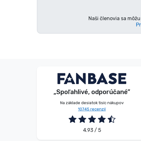
Naši členovia sa môžu 
Pr
Anonymný
Zákazník
„Spoľahlivé, odporúčané”
2026. 08. 08.
Na základe desiatok tisíc nákupov
10745 recenzií
4.93 / 5