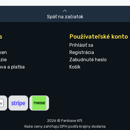
Späť na začiatok
s
Používateľské konto
Prihlásiť sa
ken
Registrácia
zie
Zabudnuté heslo
ava a platba
Košík
2026 © Fanbase Kft.
Naše ceny zahŕňajú DPH podľa krajiny dodania