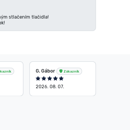
ným stlačením tlačidla!
ek!
G. Gábor
P. Veron
kazník
Zákazník
2026. 08. 07.
2026. 08.