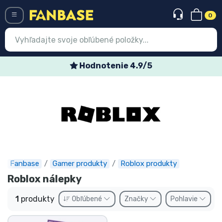
0
Menü
Hodnotenie 4.9/5
Prihlásiť sa
Registrácia
Najnovšie
Akcie
Expresná preprava
Fanbase
Gamer produkty
Roblox produkty
Roblox nálepky
Predobjednávky
1
produkty
Obľúbené
Značky
Pohlavie
Outlet produkty