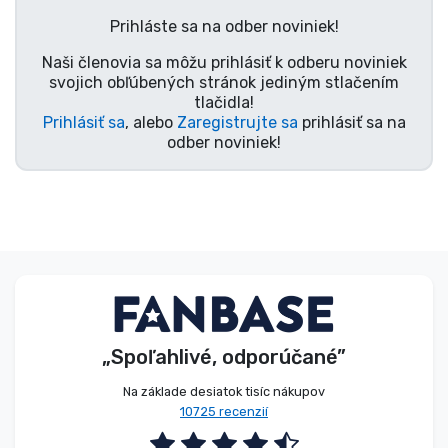
Typy výrobkov
Prihláste sa na odber noviniek!
Naši členovia sa môžu prihlásiť k odberu noviniek
Značky
svojich obľúbených stránok jediným stlačením
tlačidla!
Prihlásiť sa
, alebo
Zaregistrujte sa
prihlásiť sa na
odber noviniek!
„Spoľahlivé, odporúčané”
Na základe desiatok tisíc nákupov
10725 recenzií