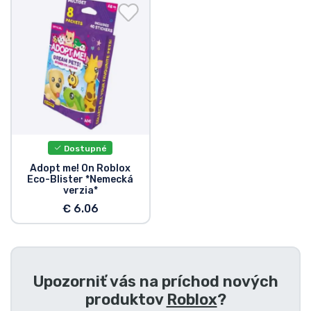
Preprava a platba
Zoradiť podľa série
Zoradiť podľa filmov
Zoradiť podľa karikatúry
Dostupné
Zoradiť podľa Anime
Adopt me! On Roblox
Eco-Blister *Nemecká
verzia*
Zoradiť podľa hier
€ 6.06
Zoradiť podľa športu
Upozorniť vás na príchod nových
Zoradiť podľa hudby
produktov
Roblox
?