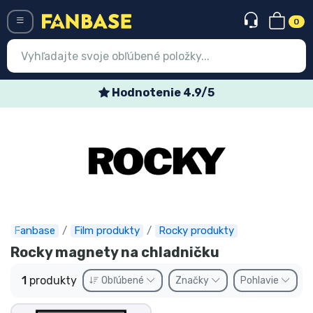
0
Menü
Hodnotenie 4.9/5
Prihlásiť sa
Registrácia
Najnovšie
Akcie
Expresná preprava
Fanbase
Film produkty
Rocky produkty
Rocky magnety na chladničku
Predobjednávky
1
produkty
Obľúbené
Značky
Pohlavie
Outlet produkty