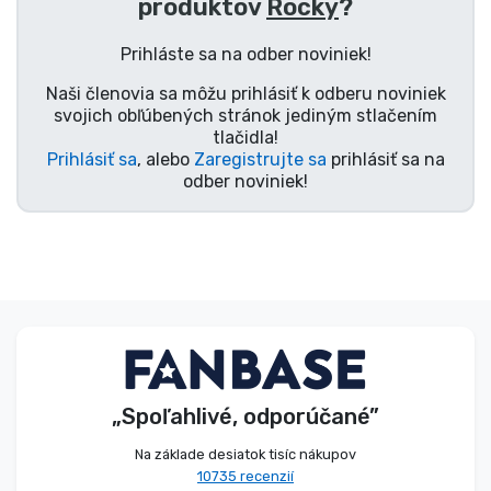
produktov
Rocky
?
Typy výrobkov
Prihláste sa na odber noviniek!
Značky
Naši členovia sa môžu prihlásiť k odberu noviniek
svojich obľúbených stránok jediným stlačením
tlačidla!
Prihlásiť sa
, alebo
Zaregistrujte sa
prihlásiť sa na
odber noviniek!
„Spoľahlivé, odporúčané”
Na základe desiatok tisíc nákupov
10735 recenzií