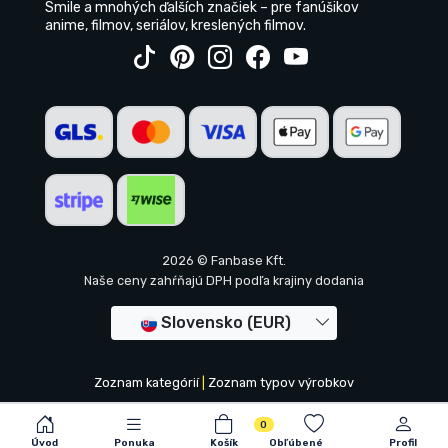
Smile a mnohých ďalších značiek – pre fanúšikov
anime, filmov, seriálov, kreslených filmov.
2026 © Fanbase Kft.
Naše ceny zahŕňajú DPH podľa krajiny dodania
Slovensko (EUR)
Zoznam kategórií
|
Zoznam typov výrobkov
0
Úvod
Ponuka
Košík
Obľúbené
Profil