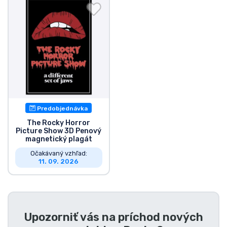
Preprava a platba
Zoradiť podľa série
Zoradiť podľa filmov
Zoradiť podľa karikatúry
Predobjednávka
Zoradiť podľa Anime
The Rocky Horror
Picture Show 3D Penový
magnetický plagát
Zoradiť podľa hier
Očakávaný vzhľad:
11. 09. 2026
Zoradiť podľa športu
Zoradiť podľa hudby
Upozorniť vás na príchod nových