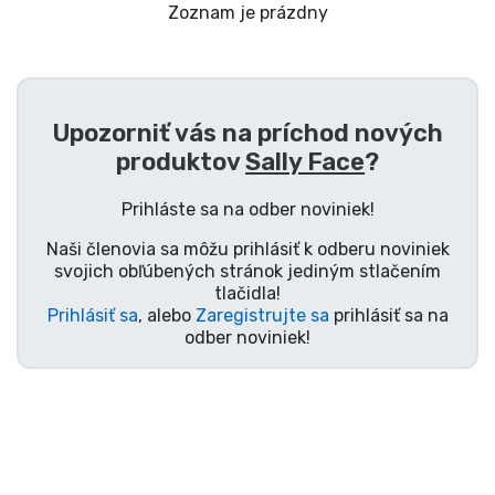
Preprava a platba
Zoznam je prázdny
Zoradiť podľa série
Upozorniť vás na príchod nových
Zoradiť podľa filmov
produktov
Sally Face
?
Zoradiť podľa karikatúry
Prihláste sa na odber noviniek!
Naši členovia sa môžu prihlásiť k odberu noviniek
Zoradiť podľa Anime
svojich obľúbených stránok jediným stlačením
tlačidla!
Prihlásiť sa
, alebo
Zaregistrujte sa
prihlásiť sa na
Zoradiť podľa hier
odber noviniek!
Zoradiť podľa športu
Zoradiť podľa hudby