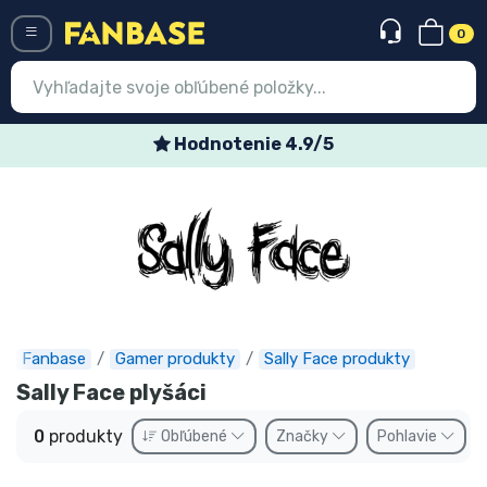
0
Menü
Hodnotenie 4.9/5
Prihlásiť sa
Registrácia
Najnovšie
Akcie
Expresná preprava
Fanbase
Gamer produkty
Sally Face produkty
Sally Face plyšáci
Predobjednávky
0
produkty
Obľúbené
Značky
Pohlavie
Outlet produkty