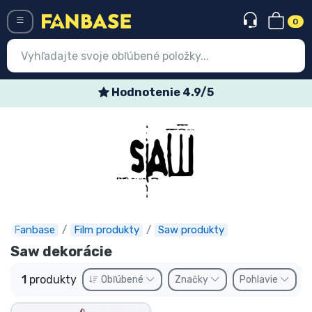
0
Menü
Hodnotenie 4.9/5
Prihlásiť sa
Registrácia
Najnovšie
Akcie
Expresná preprava
Fanbase
Film produkty
Saw produkty
Saw dekorácie
Predobjednávky
1
produkty
Obľúbené
Značky
Pohlavie
Outlet produkty