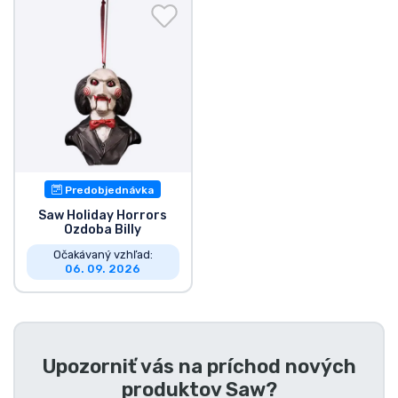
Preprava a platba
Zoradiť podľa série
Zoradiť podľa filmov
Zoradiť podľa karikatúry
Predobjednávka
Zoradiť podľa Anime
Saw Holiday Horrors
Ozdoba Billy
Očakávaný vzhľad:
Zoradiť podľa hier
06. 09. 2026
Zoradiť podľa športu
Zoradiť podľa hudby
Upozorniť vás na príchod nových
produktov
Saw
?