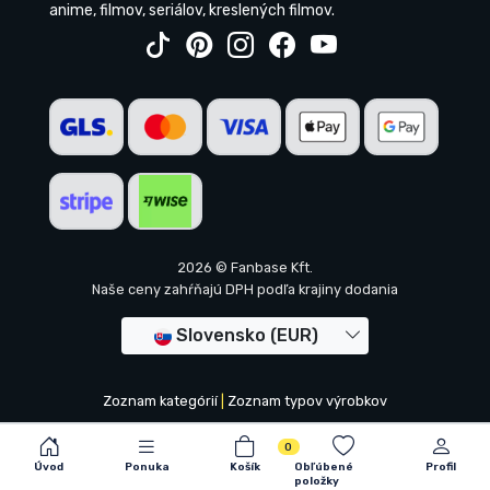
anime, filmov, seriálov, kreslených filmov.
2026 © Fanbase Kft.
Naše ceny zahŕňajú DPH podľa krajiny dodania
Slovensko (EUR)
Zoznam kategórií
|
Zoznam typov výrobkov
0
Úvod
Ponuka
Košík
Obľúbené
Profil
položky