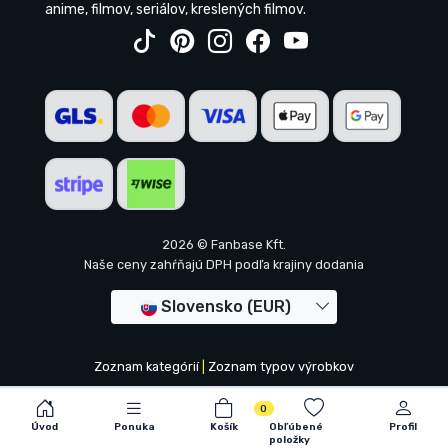
anime, filmov, seriálov, kreslených filmov.
2026 © Fanbase Kft.
Naše ceny zahŕňajú DPH podľa krajiny dodania
Slovensko (EUR)
Zoznam kategórií
|
Zoznam typov výrobkov
0
Úvod
Ponuka
Košík
Obľúbené
Profil
položky