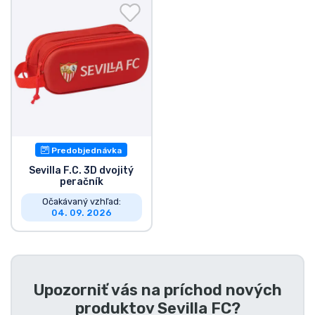
Preprava a platba
Zoradiť podľa série
Zoradiť podľa filmov
Zoradiť podľa karikatúry
Predobjednávka
Zoradiť podľa Anime
Sevilla F.C. 3D dvojitý
peračník
Očakávaný vzhľad:
Zoradiť podľa hier
04. 09. 2026
Zoradiť podľa športu
Zoradiť podľa hudby
Upozorniť vás na príchod nových
produktov
Sevilla FC
?