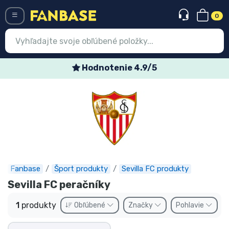
0
Menü
Hodnotenie 4.9/5
Prihlásiť sa
Registrácia
Najnovšie
Akcie
Expresná preprava
Fanbase
Šport produkty
Sevilla FC produkty
Sevilla FC peračníky
Predobjednávky
1
produkty
Obľúbené
Značky
Pohlavie
Outlet produkty