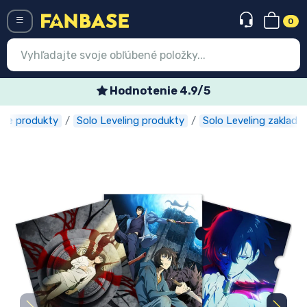
0
Menü
Hodnotenie 4.9/5
me produkty
Solo Leveling produkty
Solo Leveling zaklada
Prihlásiť sa
Registrácia
Najnovšie
Akcie
Expresná preprava
Predobjednávky
Outlet produkty