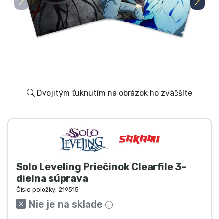
Preprava a platba
Zoradiť podľa série
Zoradiť podľa filmov
Zoradiť podľa karikatúry
Dvojitým ťuknutím na obrázok ho zväčšíte
Zoradiť podľa Anime
Zoradiť podľa hier
Solo Leveling Priečinok Clearfile 3-
Zoradiť podľa športu
dielna súprava
Číslo položky:
219515
Zoradiť podľa hudby
Nie je na sklade