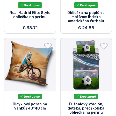
Dostupné
Dostupné
Real Madrid Elite Style
Obliečka na paplón s
obliečka na perinu
motívom ihriska
amerického futbalu
€ 38.71
€ 24.88
Dostupné
Dostupné
Bicyklový poťah na
Futbalový štadión,
vankúš 40*40 cm
detská, predškolská
obliečka na perinu