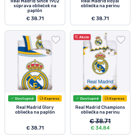
Real Madrid Since 1902
Real Madrid Royal
súprava obliečok na
obliečka na perinu
Typy výrobkov
paplón
€ 38.71
€ 38.71
Značky
Akcie
Dostupné
Express
Dostupné
Express
Real Madrid Glory
Real Madrid Champions
obliečka na paplón
obliečka na perinu
€ 38.71
€ 38.71
€ 34.84