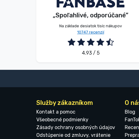
Zákazník
„Spoľahlivé, odporúčané”
Značky
2026. 08. 08.
Na základe desiatok tisíc nákupov
10747 recenzií
4.93 / 5
Služby zákazníkom
O ná
Kontakt a pomoc
Blog
Všeobecné podmienky
FanTo
Zásady ochrany osobných údajov
Recen
Odstúpenie od zmluvy, vrátenie
Prepr