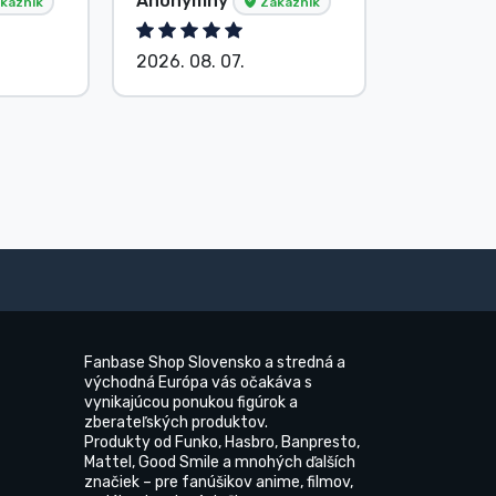
Anonymný
G. Gábor
kazník
Zákazník
2026. 08. 07.
2026. 08.
Fanbase Shop Slovensko a stredná a
východná Európa vás očakáva s
vynikajúcou ponukou figúrok a
zberateľských produktov.
Produkty od Funko, Hasbro, Banpresto,
Mattel, Good Smile a mnohých ďalších
značiek – pre fanúšikov anime, filmov,