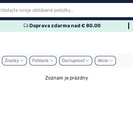
Doprava zdarma nad € 80.00
nu
nu
nu
nu
nu
nu
nu
nu
nu
ové produkty
ové produkty
lené výrobky
dukty anime
ukty pre hráčov
rtové produkty
obné produkty
kov
Značky
Pohlavie
Dostupnosť
Akcie
Zoznam je prázdny