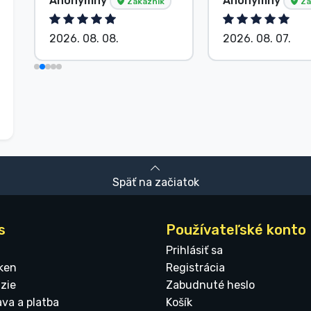
Anonymný
Anonymný
Zákazník
Zá
2026. 08. 08.
2026. 08. 07.
Späť na začiatok
s
Používateľské konto
Prihlásiť sa
ken
Registrácia
zie
Zabudnuté heslo
ava a platba
Košík