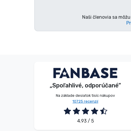
Značky
Naši členovia sa môžu 
Pr
Anonymný
Zákazník
„Spoľahlivé, odporúčané”
2026. 08. 05.
Na základe desiatok tisíc nákupov
10725 recenzií
4.93 / 5