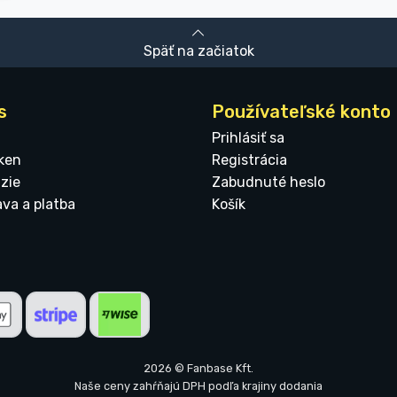
Späť na začiatok
s
Používateľské konto
Prihlásiť sa
ken
Registrácia
zie
Zabudnuté heslo
ava a platba
Košík
2026 © Fanbase Kft.
Naše ceny zahŕňajú DPH podľa krajiny dodania