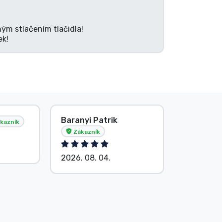
ným stlačením tlačidla!
ek!
Baranyi Patrik
E. Hipsá
kazník
Zákazník
2026. 08.
2026. 08. 04.