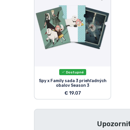
Zoradiť podľa série
Zoradiť podľa filmov
Zoradiť podľa karikatúry
Zoradiť podľa Anime
Dostupné
Zoradiť podľa hier
Spy x Family sada 3 priehľadných
obalov Season 3
Zoradiť podľa športu
€ 19.07
Zoradiť podľa hudby
Upozorniť
Typy výrobkov