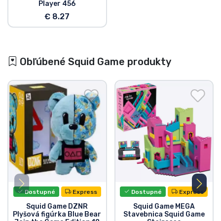
Player 456
€ 8.27
Obľúbené Squid Game produkty
Dostupné
Express
Dostupné
Express
Squid Game DZNR
Squid Game MEGA
Plyšová figúrka Blue Bear
Stavebnica Squid Game