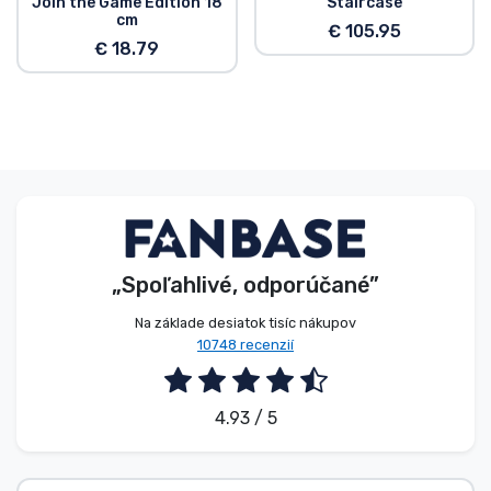
Join the Game Edition 18
Staircase
cm
€ 105.95
€ 18.79
„Spoľahlivé, odporúčané”
Na základe desiatok tisíc nákupov
10748 recenzií
4.93 / 5