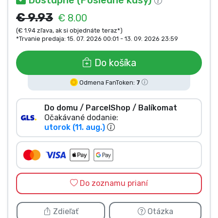
Typy výrobkov
€ 9.93
€ 8.00
(€ 1.94 zľava, ak si objednáte teraz*)
Značky
*Trvanie predaja: 15. 07. 2026 00:01 - 13. 09. 2026 23:59
Do košíka
Odmena FanToken:
7
Do domu / ParcelShop / Balíkomat
Očakávané dodanie:
utorok (11. aug.)
Do zoznamu prianí
Zdieľať
Otázka