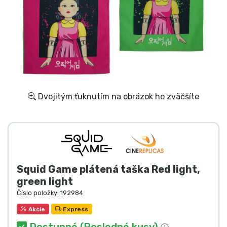
Preprava a platba
Zoradiť podľa série
Zoradiť podľa filmov
Zoradiť podľa karikatúry
Dvojitým ťuknutím na obrázok ho zväčšíte
Zoradiť podľa Anime
Zoradiť podľa hier
Squid Game plátená taška Red light,
Zoradiť podľa športu
green light
Číslo položky:
192984
Zoradiť podľa hudby
Akcie
Express
Dostupné (Posledné kusy)