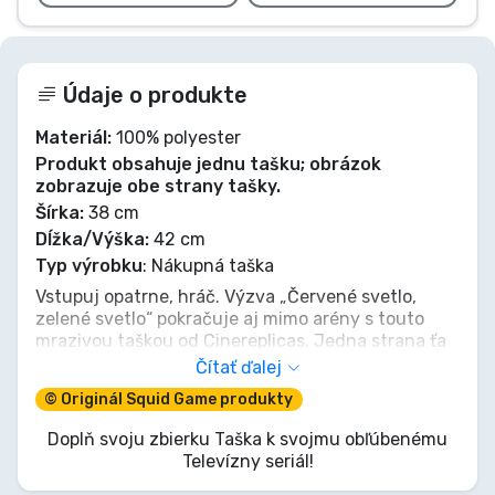
Údaje o produkte
Materiál:
100% polyester
Produkt obsahuje jednu tašku; obrázok
zobrazuje obe strany tašky.
Šírka:
38 cm
Dĺžka/Výška:
42 cm
Typ výrobku
: Nákupná taška
Vstupuj opatrne, hráč. Výzva „Červené svetlo,
zelené svetlo“ pokračuje aj mimo arény s touto
mrazivou taškou od Cinereplicas. Jedna strana ťa
zmrazí Červeným svetlom, druhá ťa poháňa vpred
Čítať ďalej
Zeleným svetlom, obe pod jej znepokojivým
© Originál Squid Game produkty
pohľadom. Nos svoje nevyhnutnosti, ale pamätaj
na pravidlá: stoj, keď treba, inak sa pohybuj
Doplň svoju zbierku Taška k svojmu obľúbenému
rozhodne. Dokáž svoju odvahu a uchmatni si tento
Televízny seriál!
ikonický kúsok.