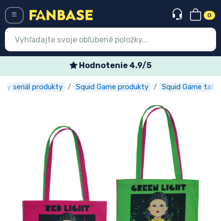
0
Menü
Hodnotenie 4.9/5
zny seriál produkty
Squid Game produkty
Squid Game tašk
Prihlásiť sa
Registrácia
Najnovšie
Akcie
Expresná preprava
Predobjednávky
Outlet produkty