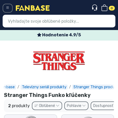
0
Menü
Hodnotenie 4.9/5
Prihlásiť sa
Registrácia
Najnovšie
Akcie
Expresná preprava
Fanbase
Televízny seriál produkty
Stranger Things produk
Stranger Things Funko kľúčenky
Predobjednávky
2
produkty
Obľúbené
Pohlavie
Dostupnosť
Outlet produkty