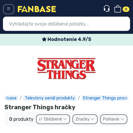
0
Menü
Hodnotenie 4.9/5
Prihlásiť sa
Registrácia
Najnovšie
Akcie
Expresná preprava
Fanbase
Televízny seriál produkty
Stranger Things produk
Stranger Things hračky
Predobjednávky
0
produkty
Obľúbené
Značky
Pohlavie
Outlet produkty