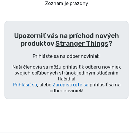
Preprava a platba
Zoznam je prázdny
Zoradiť podľa série
Upozorniť vás na príchod nových
Zoradiť podľa filmov
produktov
Stranger Things
?
Zoradiť podľa karikatúry
Prihláste sa na odber noviniek!
Naši členovia sa môžu prihlásiť k odberu noviniek
Zoradiť podľa Anime
svojich obľúbených stránok jediným stlačením
tlačidla!
Prihlásiť sa
, alebo
Zaregistrujte sa
prihlásiť sa na
Zoradiť podľa hier
odber noviniek!
Zoradiť podľa športu
Zoradiť podľa hudby