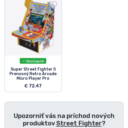
Preprava a platba
Zoradiť podľa série
Zoradiť podľa filmov
Zoradiť podľa karikatúry
Dostupné
Zoradiť podľa Anime
Super Street Fighter II
Prenosný Retro Arcade
Micro Player Pro
Zoradiť podľa hier
€ 72.47
Zoradiť podľa športu
Upozorniť vás na príchod nových
Zoradiť podľa hudby
produktov
Street Fighter
?