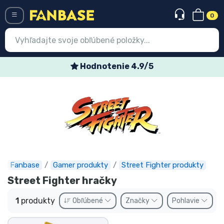
0
Menü
Hodnotenie 4.9/5
Prihlásiť sa
Registrácia
Najnovšie
Akcie
Expresná preprava
Fanbase
Gamer produkty
Street Fighter produkty
Street Fighter hračky
Predobjednávky
1
produkty
Obľúbené
Značky
Pohlavie
Outlet produkty