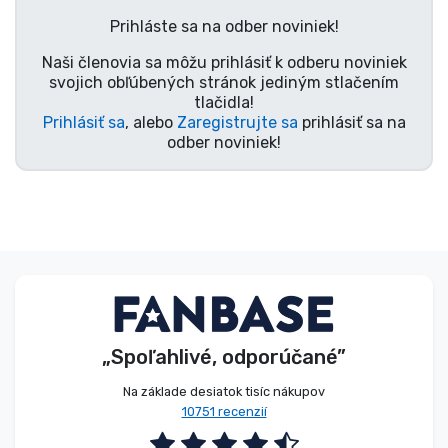
Typy výrobkov
Prihláste sa na odber noviniek!
Naši členovia sa môžu prihlásiť k odberu noviniek
Značky
svojich obľúbených stránok jediným stlačením
tlačidla!
Prihlásiť sa
, alebo
Zaregistrujte sa
prihlásiť sa na
odber noviniek!
„Spoľahlivé, odporúčané”
Na základe desiatok tisíc nákupov
10751 recenzií