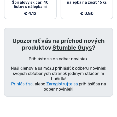
Špirálový skicár, 40
nálepka na zošit 16 ks
Typy výrobkov
listov s nálepkami
€ 4.12
€ 0.80
Značky
Upozorniť vás na príchod nových
produktov
Stumble Guys
?
Prihláste sa na odber noviniek!
Naši členovia sa môžu prihlásiť k odberu noviniek
svojich obľúbených stránok jediným stlačením
tlačidla!
Prihlásiť sa
, alebo
Zaregistrujte sa
prihlásiť sa na
odber noviniek!