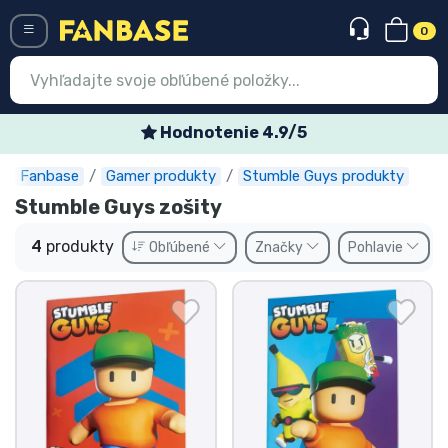
0
Menü
Hodnotenie 4.9/5
Fanbase
Gamer produkty
Stumble Guys produkty
Prihlásiť sa
Registrácia
Stumble Guys zošity
Najnovšie
4
produkty
Obľúbené
Značky
Pohlavie
Akcie
Expresná preprava
Predobjednávky
Outlet produkty