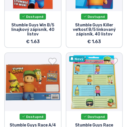
Preprava a platba
Dostupné
Dostupné
Zoradiť podľa série
Stumble Guys Win B/5
Stumble Guys Killer
linajkový zápisník, 40
veľkosť B/5 linkovaný
listov
zápisník, 40 listov
Zoradiť podľa filmov
€ 1.63
€ 1.63
Zoradiť podľa karikatúry
Nový
Zoradiť podľa Anime
Zoradiť podľa hier
Zoradiť podľa športu
Zoradiť podľa hudby
Dostupné
Dostupné
Stumble Guys Race A/4
Stumble Guys Race