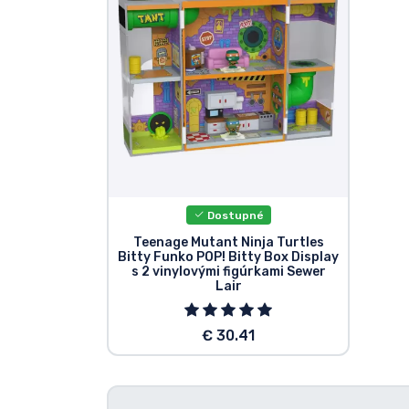
Zoradiť podľa série
Zoradiť podľa filmov
Zoradiť podľa karikatúry
Zoradiť podľa Anime
Dostupné
Zoradiť podľa hier
Teenage Mutant Ninja Turtles
Bitty Funko POP! Bitty Box Display
s 2 vinylovými figúrkami Sewer
Lair
Zoradiť podľa športu
€ 30.41
Zoradiť podľa hudby
Typy výrobkov