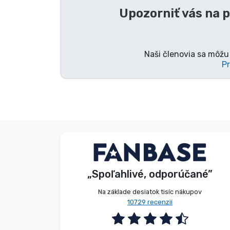
Upozorniť vás na 
Značky
Naši členovia sa môžu 
Pr
V. Éva
Zákazník
„Spoľahlivé, odporúčané”
2026. 08. 06.
Na základe desiatok tisíc nákupov
10729 recenzií