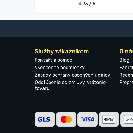
4.93 / 5
Služby zákazníkom
O ná
Kontakt a pomoc
Blog
Všeobecné podmienky
FanTo
Zásady ochrany osobných údajov
Recen
Odstúpenie od zmluvy, vrátenie
Prepr
tovaru