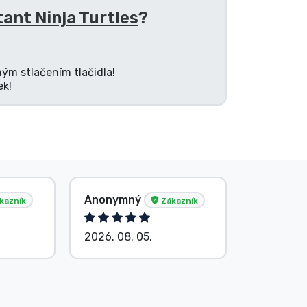
ant Ninja Turtles
?
ným stlačením tlačidla!
ek!
Anonymný
Anonym
kazník
Zákazník
2026. 08. 05.
2026. 08.