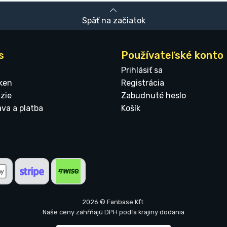
Späť na začiatok
s
Používateľské konto
Prihlásiť sa
ken
Registrácia
zie
Zabudnuté heslo
ava a platba
Košík
2026 © Fanbase Kft.
Naše ceny zahŕňajú DPH podľa krajiny dodania