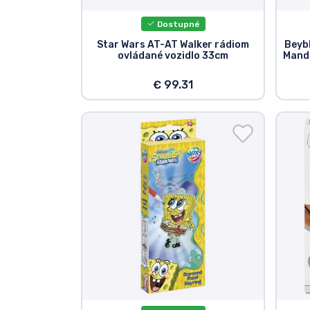
Dostupné
Značky
Star Wars AT-AT Walker rádiom
Beybl
ovládané vozidlo 33cm
Manda
€ 99.31