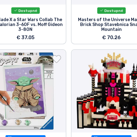
Dostupné
Dostupné
ade X a Star Wars Collab The
Masters of the Universe Ma
lorian 3-60F vs. Moff Gideon
Brick Shop Stavebnica Sn
3-80N
Mountain
€ 37.05
€ 70.26