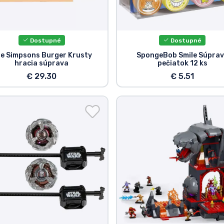
Dostupné
Dostupné
e Simpsons Burger Krusty
SpongeBob Smile Súpra
hracia súprava
pečiatok 12 ks
€ 29.30
€ 5.51