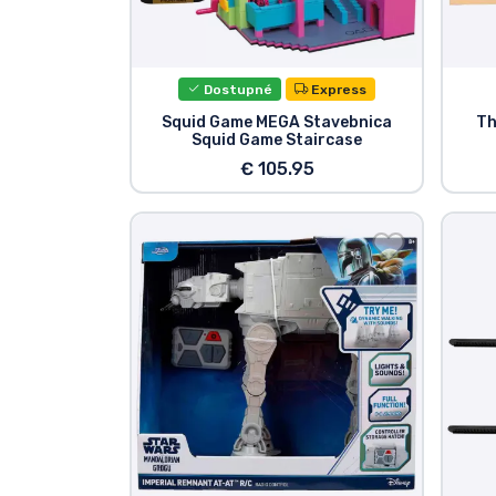
Zoradiť podľa série
Dostupné
Express
Zoradiť podľa filmov
Squid Game MEGA Stavebnica
Th
Squid Game Staircase
Zoradiť podľa karikatúry
€ 105.95
Zoradiť podľa Anime
Zoradiť podľa hier
Zoradiť podľa športu
Zoradiť podľa hudby
Typy výrobkov