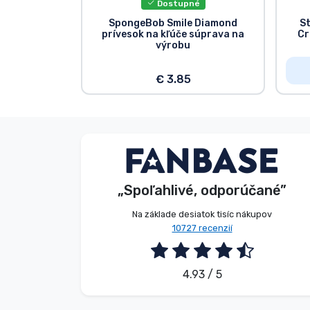
Dostupné
SpongeBob Smile Diamond
S
prívesok na kľúče súprava na
Cr
výrobu
€ 3.85
E. Hipságh
Zákazník
„Spoľahlivé, odporúčané”
2026. 08. 06.
Na základe desiatok tisíc nákupov
10727 recenzií
4.93 / 5