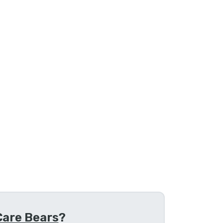
Care Bears
?