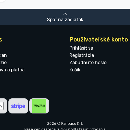
Späť na začiatok
s
Používateľské konto
Prihlásiť sa
ken
Registrácia
zie
Zabudnuté heslo
ava a platba
Košík
2026 © Fanbase Kft.
Naše ceny zahŕňajú DPH podľa krajiny dodania