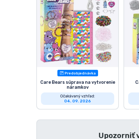
Zoradiť podľa série
Zoradiť podľa filmov
Zoradiť podľa karikatúry
Zoradiť podľa Anime
Predobjednávka
Zoradiť podľa hier
Care Bears súprava na vytvorenie
C
náramkov
Očakávaný vzhľad:
Zoradiť podľa športu
04. 09. 2026
Zoradiť podľa hudby
Upozorniť 
Typy výrobkov