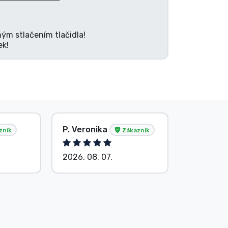
ným stlačením tlačidla!
ek!
P. Veronika
Anonym
zník
Zákazník
2026. 08. 07.
2026. 08.