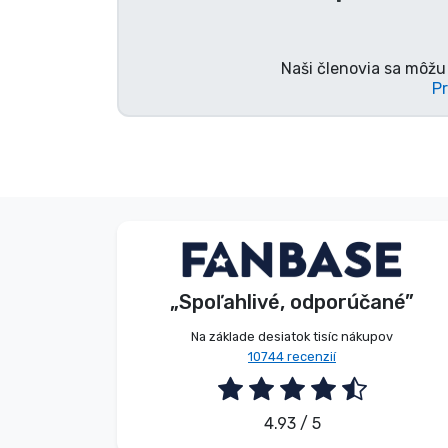
Značky
Naši členovia sa môžu 
Pr
Anonymný
Zákazník
„Spoľahlivé, odporúčané”
2026. 08. 07.
Na základe desiatok tisíc nákupov
10744 recenzií
4.93 / 5