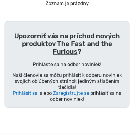
Preprava a platba
Zoznam je prázdny
Zoradiť podľa série
Upozorniť vás na príchod nových
Zoradiť podľa filmov
produktov
The Fast and the
Furious
?
Zoradiť podľa karikatúry
Prihláste sa na odber noviniek!
Zoradiť podľa Anime
Naši členovia sa môžu prihlásiť k odberu noviniek
svojich obľúbených stránok jediným stlačením
Zoradiť podľa hier
tlačidla!
Prihlásiť sa
, alebo
Zaregistrujte sa
prihlásiť sa na
odber noviniek!
Zoradiť podľa športu
Zoradiť podľa hudby