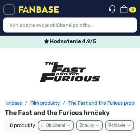
0
Menü
Hodnotenie 4.9/5
Prihlásiť sa
Registrácia
Najnovšie
Akcie
Expresná preprava
Fanbase
Film produkty
The Fast and the Furious produk
The Fast and the Furious hrnčeky
Predobjednávky
0
produkty
Obľúbené
Značky
Pohlavie
Outlet produkty