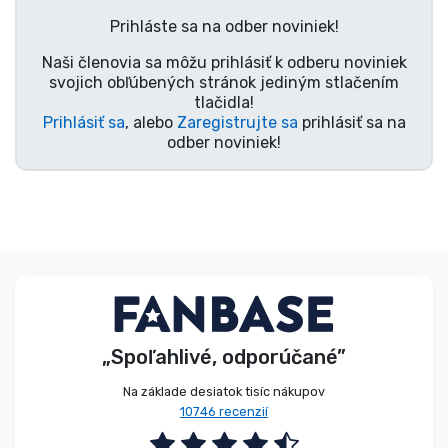
Typy výrobkov
Prihláste sa na odber noviniek!
Naši členovia sa môžu prihlásiť k odberu noviniek
Značky
svojich obľúbených stránok jediným stlačením
tlačidla!
Prihlásiť sa
, alebo
Zaregistrujte sa
prihlásiť sa na
odber noviniek!
„Spoľahlivé, odporúčané”
Na základe desiatok tisíc nákupov
10746 recenzií