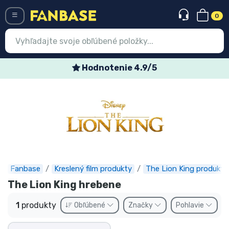
0
Menü
Hodnotenie 4.9/5
Prihlásiť sa
Registrácia
Najnovšie
Akcie
Expresná preprava
Fanbase
Kreslený film produkty
The Lion King produkty
The Lion King hrebene
Predobjednávky
1
produkty
Obľúbené
Značky
Pohlavie
Outlet produkty