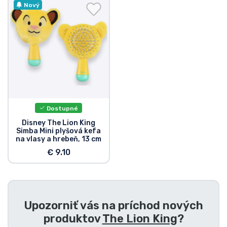
Preprava a platba
Nový
Zoradiť podľa série
Zoradiť podľa filmov
Zoradiť podľa karikatúry
Dostupné
Zoradiť podľa Anime
Disney The Lion King
Simba Mini plyšová kefa
na vlasy a hrebeň, 13 cm
Zoradiť podľa hier
€ 9.10
Zoradiť podľa športu
Upozorniť vás na príchod nových
Zoradiť podľa hudby
produktov
The Lion King
?