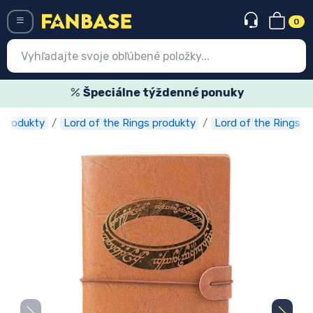
0
Menü
Špeciálne týždenné ponuky
 produkty
Lord of the Rings produkty
Lord of the Rings z
Prihlásiť sa
Registrácia
Najnovšie
Akcie
Expresná preprava
Predobjednávky
Outlet produkty