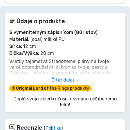
Údaje o produkte
S vymeniteľným zápisníkom (80 listov)
Materiál:
(obal) mäkké PU
Šírka:
12 cm
Dĺžka/Výška:
20 cm
Všetky tajomstvá Stredozeme, plány na tvoje
veľké dobrodružstvá, či kronika tvojej cesty z
Grófstva – všetko sa zmestí do tohto zápisníka.
Tak ako Jeden prsteň stráži svoje temné
Čítať ďalej
tajomstvá, tak bude tento zápisník chrániť tvoje
© Originál Lord of the Rings produkty
najcennejšie myšlienky a príbehy. Zaznamenaj si
svoje legendy skôr, než upadnú do zabudnutia ako
Doplň svoju zbierku Zosit k svojmu obľúbenému
zabudnuté poznanie Druhého veku. Toto je tvoja
Film!
Červená kniha, do ktorej napíšeš svoj vlastný epos.
Nedovoľ, aby sa tvoje myšlienky stratili v hmlách
času!
Recenzie
(
Politika
)