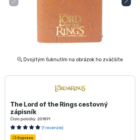
Preprava a platba
Zoradiť podľa série
Zoradiť podľa filmov
Zoradiť podľa karikatúry
Dvojitým ťuknutím na obrázok ho zväčšíte
Zoradiť podľa Anime
Zoradiť podľa hier
The Lord of the Rings cestovný
Zoradiť podľa športu
zápisník
Číslo položky:
201891
Zoradiť podľa hudby
(1 recenzie)
Express