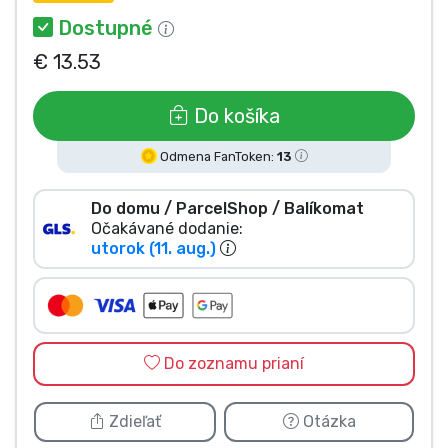
Typy výrobkov
Dostupné
€ 13.53
Značky
Do košíka
Odmena FanToken:
13
Do domu / ParcelShop / Balíkomat
Očakávané dodanie:
utorok (11. aug.)
Do zoznamu prianí
Zdieľať
Otázka