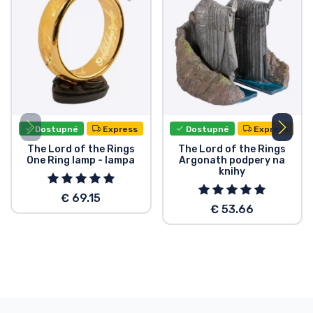
Dostupné
Express
Dostupné
Express
The Lord of the Rings
The Lord of the Rings
One Ring lamp - lampa
Argonath podpery na
knihy
€ 69.15
€ 53.66