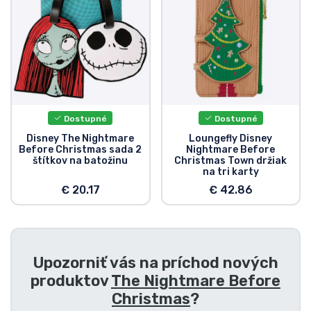
Typy výrobkov
Značky
Dostupné
Dostupné
Disney The Nightmare
Loungefly Disney
Before Christmas sada 2
Nightmare Before
štítkov na batožinu
Christmas Town držiak
na tri karty
€ 20.17
€ 42.86
Upozorniť vás na príchod nových
produktov
The Nightmare Before
Christmas
?