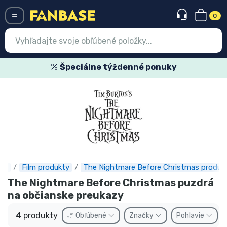
0
Menü
Špeciálne týždenné ponuky
Prihlásiť sa
Registrácia
Najnovšie
Akcie
Expresná preprava
se
Film produkty
The Nightmare Before Christmas produk
The Nightmare Before Christmas puzdrá
Predobjednávky
na občianske preukazy
Outlet produkty
4
produkty
Obľúbené
Značky
Pohlavie