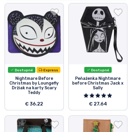
Preprava a platba
Zoradiť podľa série
Zoradiť podľa filmov
Zoradiť podľa karikatúry
Zoradiť podľa Anime
Dostupné
Express
Dostupné
Nightmare Before
Peňaženka Nightmare
Christmas by Loungefly
before Christmas Jack x
Zoradiť podľa hier
Držiak na karty Scary
Sally
Teddy
Zoradiť podľa športu
€ 36.22
€ 27.64
Zoradiť podľa hudby