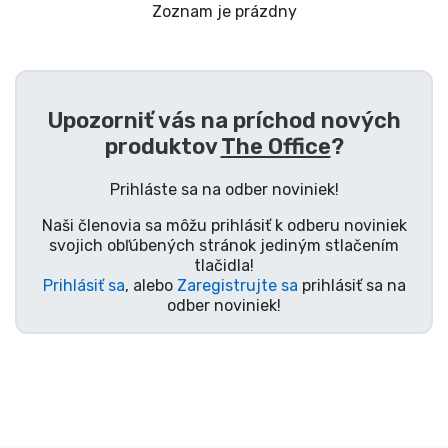
Preprava a platba
Zoznam je prázdny
Zoradiť podľa série
Upozorniť vás na príchod nových
Zoradiť podľa filmov
produktov
The Office
?
Zoradiť podľa karikatúry
Prihláste sa na odber noviniek!
Naši členovia sa môžu prihlásiť k odberu noviniek
Zoradiť podľa Anime
svojich obľúbených stránok jediným stlačením
tlačidla!
Prihlásiť sa
, alebo
Zaregistrujte sa
prihlásiť sa na
Zoradiť podľa hier
odber noviniek!
Zoradiť podľa športu
Zoradiť podľa hudby