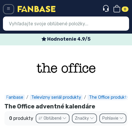
0
Menü
Hodnotenie 4.9/5
Prihlásiť sa
Registrácia
Najnovšie
Akcie
Expresná preprava
Fanbase
Televízny seriál produkty
The Office produkty
The Office adventné kalendáre
Predobjednávky
0
produkty
Obľúbené
Značky
Pohlavie
Outlet produkty