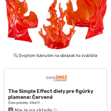
Preprava a platba
Zoradiť podľa série
Zoradiť podľa filmov
Zoradiť podľa karikatúry
Dvojitým ťuknutím na obrázok ho zväčšíte
Zoradiť podľa Anime
Zoradiť podľa hier
Zoradiť podľa športu
The Simple Effect diely pre figúrky
plamene: Červené
Zoradiť podľa hudby
Číslo položky:
216671
Nie je na sklade