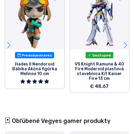
Predobjednávka
Dostupné
Hades II Nendoroid
VS Knight Ramune & 40
Bábika Akčná figúrka
Fire Moderoid plastová
Melinoe 10 cm
stavebnica Kit Kaiser
Fire 13 cm
€ 48.67
Obľúbené Vegyes gamer produkty