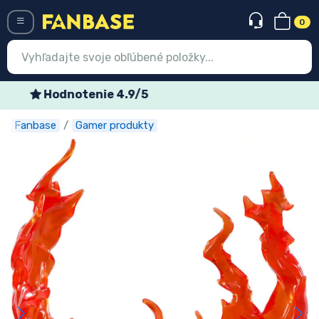
0
Menü
Špeciálne týždenné ponuky
Fanbase
Gamer produkty
Prihlásiť sa
Registrácia
Najnovšie
Akcie
Expresná preprava
Predobjednávky
Outlet produkty