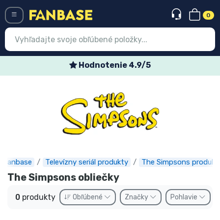
0
Menü
Hodnotenie 4.9/5
Prihlásiť sa
Registrácia
Najnovšie
Akcie
Expresná preprava
Fanbase
Televízny seriál produkty
The Simpsons produkt
The Simpsons obliečky
Predobjednávky
0
produkty
Obľúbené
Značky
Pohlavie
Outlet produkty