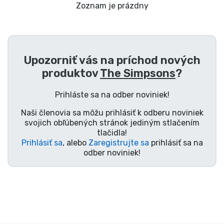
Preprava a platba
Zoznam je prázdny
Zoradiť podľa série
Upozorniť vás na príchod nových
Zoradiť podľa filmov
produktov
The Simpsons
?
Zoradiť podľa karikatúry
Prihláste sa na odber noviniek!
Naši členovia sa môžu prihlásiť k odberu noviniek
Zoradiť podľa Anime
svojich obľúbených stránok jediným stlačením
tlačidla!
Prihlásiť sa
, alebo
Zaregistrujte sa
prihlásiť sa na
Zoradiť podľa hier
odber noviniek!
Zoradiť podľa športu
Zoradiť podľa hudby