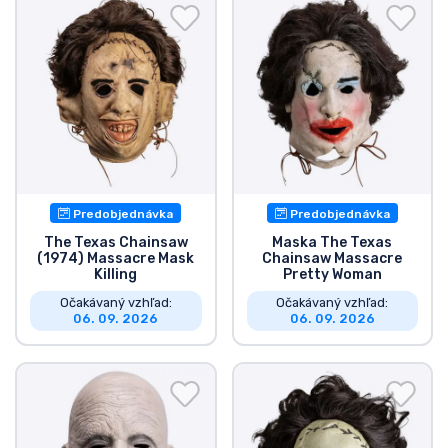
Preprava a platba
Zoradiť podľa série
Zoradiť podľa filmov
Zoradiť podľa karikatúry
Predobjednávka
Predobjednávka
Zoradiť podľa Anime
The Texas Chainsaw
Maska The Texas
(1974) Massacre Mask
Chainsaw Massacre
Killing
Pretty Woman
Zoradiť podľa hier
Očakávaný vzhľad:
Očakávaný vzhľad:
06. 09. 2026
06. 09. 2026
Zoradiť podľa športu
Zoradiť podľa hudby