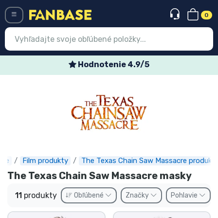
0
Menü
Hodnotenie 4.9/5
Špec
Prihlásiť sa
Registrácia
Najnovšie
Akcie
Expresná preprava
ase
Film produkty
The Texas Chain Saw Massacre produkt
The Texas Chain Saw Massacre masky
Predobjednávky
11
produkty
Obľúbené
Značky
Pohlavie
Outlet produkty