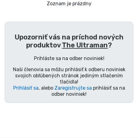
Preprava a platba
Zoznam je prázdny
Zoradiť podľa série
Upozorniť vás na príchod nových
Zoradiť podľa filmov
produktov
The Ultraman
?
Zoradiť podľa karikatúry
Prihláste sa na odber noviniek!
Naši členovia sa môžu prihlásiť k odberu noviniek
Zoradiť podľa Anime
svojich obľúbených stránok jediným stlačením
tlačidla!
Prihlásiť sa
, alebo
Zaregistrujte sa
prihlásiť sa na
Zoradiť podľa hier
odber noviniek!
Zoradiť podľa športu
Zoradiť podľa hudby