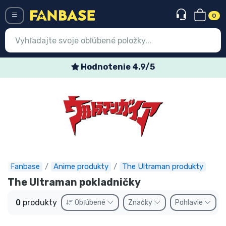
0
Menü
Hodnotenie 4.9/5
Prihlásiť sa
Registrácia
Najnovšie
Akcie
Expresná preprava
Fanbase
Anime produkty
The Ultraman produkty
The Ultraman pokladničky
Predobjednávky
0
produkty
Obľúbené
Značky
Pohlavie
Outlet produkty