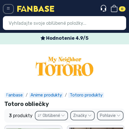
0
Menü
Hodnotenie 4.9/5
Prihlásiť sa
Registrácia
Najnovšie
Akcie
Expresná preprava
Fanbase
Anime produkty
Totoro produkty
Totoro obliečky
Predobjednávky
3
produkty
Obľúbené
Značky
Pohlavie
Outlet produkty