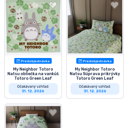
Preprava a platba
Zoradiť podľa série
Zoradiť podľa filmov
Zoradiť podľa karikatúry
Predobjednávka
Predobjednávka
Zoradiť podľa Anime
My Neighbor Totoro
My Neighbor Totoro
Natsu obliečka na vankúš
Natsu Súprava prikrývky
Totoro Green Leaf
Totoro Green Leaf
Zoradiť podľa hier
Očakávaný vzhľad:
Očakávaný vzhľad:
31. 12. 2026
31. 12. 2026
Zoradiť podľa športu
Zoradiť podľa hudby