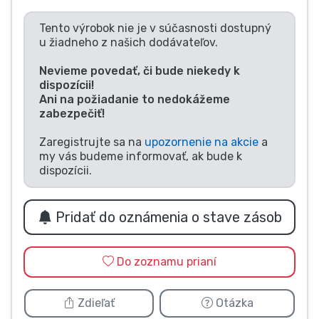
Typy výrobkov
Tento výrobok nie je v súčasnosti dostupný
u žiadneho z našich dodávateľov.
Značky
Nevieme povedať, či bude niekedy k
dispozícii!
Ani na požiadanie to nedokážeme
zabezpečiť!
Zaregistrujte sa na
upozornenie na akcie
a
my vás budeme informovať, ak bude k
dispozícii.
Pridať do oznámenia o stave zásob
Do zoznamu prianí
Zdieľať
Otázka