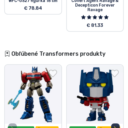
WFC-GS27 figúrka 18 cm
Covert Agent Ravage &
Decepticon Forever
€ 78.84
Ravage
€ 81.33
Obľúbené Transformers produkty