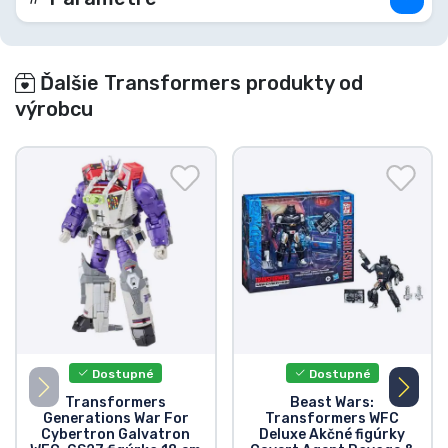
filmom (každá sa predáva samostatne, v závislosti
od dostupnosti)
Ďalšie Transformers produkty od
výrobcu
Dostupné
Dostupné
Transformers
Beast Wars:
Generations War For
Transformers WFC
Cybertron Galvatron
Deluxe Akčné figúrky