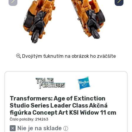
Preprava a platba
Zoradiť podľa série
Zoradiť podľa filmov
Zoradiť podľa karikatúry
Dvojitým ťuknutím na obrázok ho zväčšíte
Zoradiť podľa Anime
Zoradiť podľa hier
Transformers: Age of Extinction
Zoradiť podľa športu
Studio Series Leader Class Akčná
figúrka Concept Art KSI Widow 11 cm
Zoradiť podľa hudby
Číslo položky:
214263
Nie je na sklade