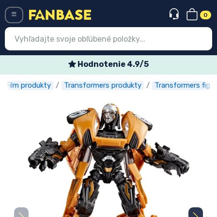
0
Menü
Hodnotenie 4.9/5
Film produkty
Transformers produkty
Transformers figúr
Prihlásiť sa
Registrácia
Najnovšie
Akcie
Expresná preprava
Predobjednávky
Outlet produkty