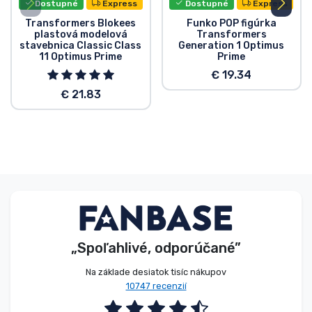
Dostupné
Express
Dostupné
Express
Transformers Blokees
Funko POP figúrka
plastová modelová
Transformers
stavebnica Classic Class
Generation 1 Optimus
11 Optimus Prime
Prime
€ 19.34
€ 21.83
„Spoľahlivé, odporúčané”
Na základe desiatok tisíc nákupov
10747 recenzií