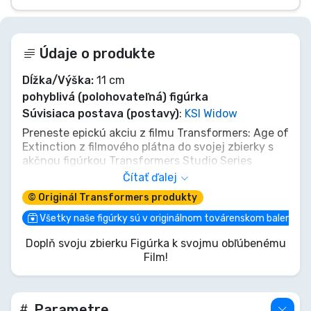
Údaje o produkte
Dĺžka/Výška:
11 cm
pohyblivá (polohovateľná) figúrka
Súvisiaca postava (postavy)
:
KSI Widow
Preneste epickú akciu z filmu Transformers: Age of
Extinction z filmového plátna do svojej zbierky s
akčnou figúrkou Transformers Studio Series
Deluxe Class Concept Art KSI Widow s výškou 4,5
Čítať ďalej
palca (11,5 cm)! Hračky zo série Transformers
© Originál Transformers produkty
Studio Series sú zberateľské akčné figúrky, ktoré
sa vyznačujú detailmi a doplnkami inšpirovanými
Všetky naše figúrky sú v originálnom továrenskom balení
filmom. Premeňte akčnú figúrku Transformers zo
Doplň svoju zbierku Figúrka k svojmu obľúbenému
série Studio Series z režimu robota do režimu auta
Film!
McLaren MP4-12C v 17 krokoch. Figúrka má kĺbovú
hlavu, paže a nohy pre akčné pózy. Zozbierajte aj
ďalšie zberateľské figúrky zo série Transformers
Studio Series a zostavte si zbierku inšpirovanú
Parametre