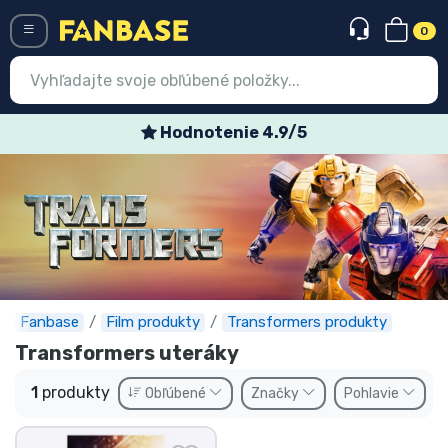
0
Menü
Hodnotenie 4.9/5
Prihlásiť sa
Registrácia
Najnovšie
Akcie
Expresná preprava
Fanbase
Film produkty
Transformers produkty
Transformers uteráky
Predobjednávky
1
produkty
Obľúbené
Značky
Pohlavie
Outlet produkty